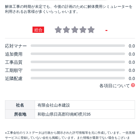
解体工事の時期が未定でも、今後の計画のために解体費用シミュレーターを
利用されるお客様が多くいらっしゃいます。
-
総合
応対マナー
0.0
追加費用
0.0
工事品質
0.0
工期順守
0.0
近隣配慮
0.0
各項目について
有限会社山本建設
社名
和歌山県日高郡印南町樮川35
所在地
※工事会社のリストデータは行政から開示された許可情報等を元に作成しています。一括見積
サービスに登録していない会社も掲載しています。また情報が最新でない場合もございま