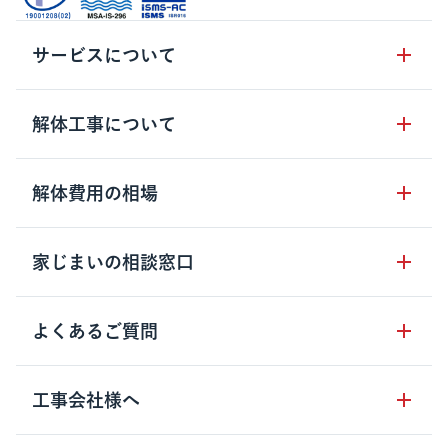
サービスについて
サービスの流れ
解体工事について
サービスのメリット
解体工事の基礎知識
解体費用の相場
クラッソーネの自治体連携
解体工事に関わる法律
解体工事会社の特徴
木造住宅の相場
家じまいの相談窓口
用語集
無料ご相談窓口
鉄骨造住宅の相場
解体工事の流れ
運営会社について
家じまいの相談窓口
よくあるご質問
RC造住宅の相場
解体費用の見方
安心保証パックについて
アパート・長屋の相場
土地活用の種類
クラッソーネの利用方法
工事会社様へ
お客さまの声
ビル・マンションの相場
大型物件の解体工事
工事の進め方
空き家の処分を検討のお客様へ