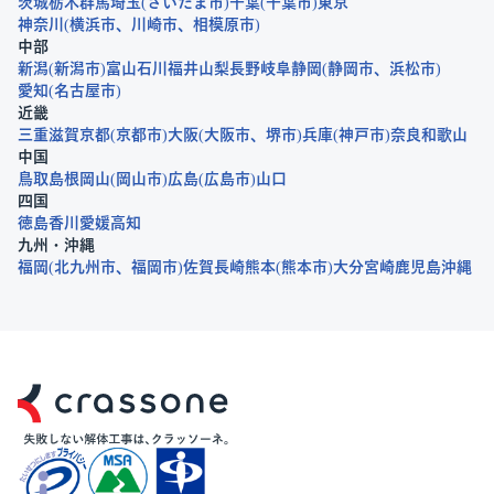
茨城
栃木
群馬
埼玉
さいたま市
千葉
千葉市
東京
神奈川
横浜市
川崎市
相模原市
中部
新潟
新潟市
富山
石川
福井
山梨
長野
岐阜
静岡
静岡市
浜松市
愛知
名古屋市
近畿
三重
滋賀
京都
京都市
大阪
大阪市
堺市
兵庫
神戸市
奈良
和歌山
中国
鳥取
島根
岡山
岡山市
広島
広島市
山口
四国
徳島
香川
愛媛
高知
九州・沖縄
福岡
北九州市
福岡市
佐賀
長崎
熊本
熊本市
大分
宮崎
鹿児島
沖縄