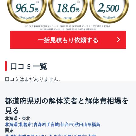
一括見積もり依頼する
口コミ一覧
口コミはまだありません。
都道府県別の解体業者と解体費相場を
見る
北海道・東北
北海道
札幌市
青森
岩手
宮城
仙台市
秋田
山形
福島
関東