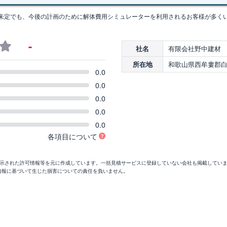
未定でも、今後の計画のために解体費用シミュレーターを利用されるお客様が多く
-
有限会社野中建材
社名
和歌山県西牟婁郡白浜
所在地
0.0
0.0
0.0
0.0
0.0
各項目について
開示された許可情報等を元に作成しています。一括見積サービスに登録していない会社も掲載してい
情報に基づいて生じた損害についての責任を負いません。