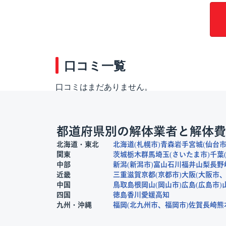
口コミ一覧
口コミはまだありません。
都道府県別の解体業者と解体費
北海道・東北
北海道
札幌市
青森
岩手
宮城
仙台
関東
茨城
栃木
群馬
埼玉
さいたま市
千葉
中部
新潟
新潟市
富山
石川
福井
山梨
長野
近畿
三重
滋賀
京都
京都市
大阪
大阪市
中国
鳥取
島根
岡山
岡山市
広島
広島市
四国
徳島
香川
愛媛
高知
九州・沖縄
福岡
北九州市
福岡市
佐賀
長崎
熊