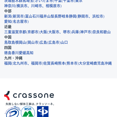
茨城
栃木
群馬
埼玉
さいたま市
千葉
千葉市
東京
神奈川
横浜市
川崎市
相模原市
中部
新潟
新潟市
富山
石川
福井
山梨
長野
岐阜
静岡
静岡市
浜松市
愛知
名古屋市
近畿
三重
滋賀
京都
京都市
大阪
大阪市
堺市
兵庫
神戸市
奈良
和歌山
中国
鳥取
島根
岡山
岡山市
広島
広島市
山口
四国
徳島
香川
愛媛
高知
九州・沖縄
福岡
北九州市
福岡市
佐賀
長崎
熊本
熊本市
大分
宮崎
鹿児島
沖縄