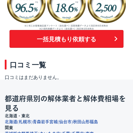
一括見積もり依頼する
口コミ一覧
口コミはまだありません。
都道府県別の解体業者と解体費相場を
見る
北海道・東北
北海道
札幌市
青森
岩手
宮城
仙台市
秋田
山形
福島
関東