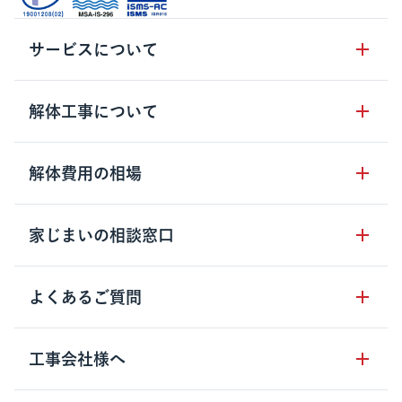
サービスについて
サービスの流れ
解体工事について
サービスのメリット
解体工事の基礎知識
解体費用の相場
クラッソーネの自治体連携
解体工事に関わる法律
解体工事会社の特徴
木造住宅の相場
家じまいの相談窓口
用語集
無料ご相談窓口
鉄骨造住宅の相場
解体工事の流れ
運営会社について
家じまいの相談窓口
よくあるご質問
RC造住宅の相場
解体費用の見方
安心保証パックについて
アパート・長屋の相場
土地活用の種類
クラッソーネの利用方法
工事会社様へ
お客さまの声
ビル・マンションの相場
大型物件の解体工事
工事の進め方
空き家の処分を検討のお客様へ