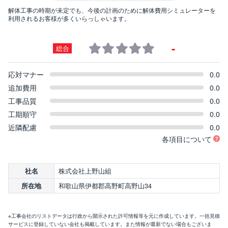
解体工事の時期が未定でも、今後の計画のために解体費用シミュレーターを
利用されるお客様が多くいらっしゃいます。
-
総合
応対マナー
0.0
追加費用
0.0
工事品質
0.0
工期順守
0.0
近隣配慮
0.0
各項目について
株式会社上野山組
社名
和歌山県伊都郡高野町高野山34
所在地
※工事会社のリストデータは行政から開示された許可情報等を元に作成しています。一括見積
サービスに登録していない会社も掲載しています。また情報が最新でない場合もございま