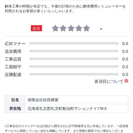
解体工事の時期が未定でも、今後の計画のために解体費用シミュレーターを
利用されるお客様が多くいらっしゃいます。
-
総合
応対マナー
0.0
追加費用
0.0
工事品質
0.0
工期順守
0.0
近隣配慮
0.0
各項目について
有限会社松田興業
社名
北海道礼文郡礼文町船泊村ヲションナイ178-5
所在地
※工事会社のリストデータは行政から開示された許可情報等を元に作成しています。一括見積
サービスに登録していない会社も掲載しています。また情報が最新でない場合もございま