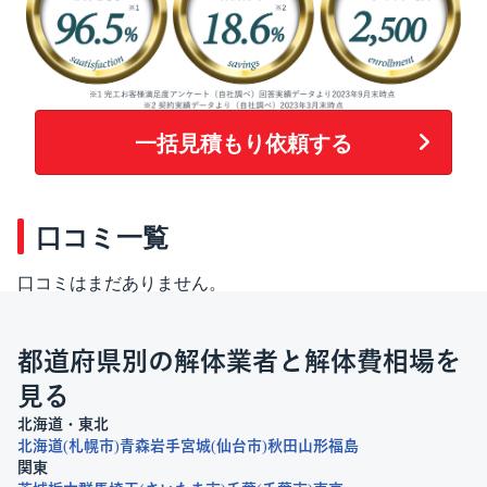
一括見積もり依頼する
口コミ一覧
口コミはまだありません。
都道府県別の解体業者と解体費相場を
見る
北海道・東北
北海道
札幌市
青森
岩手
宮城
仙台市
秋田
山形
福島
関東