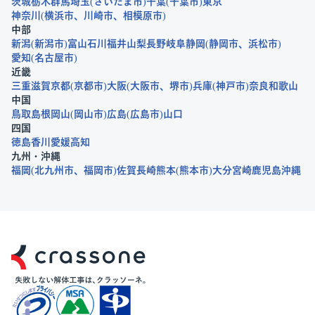
茨城
栃木
群馬
埼玉
さいたま市
千葉
千葉市
東京
神奈川
横浜市
川崎市
相模原市
中部
新潟
新潟市
富山
石川
福井
山梨
長野
岐阜
静岡
静岡市
浜松市
愛知
名古屋市
近畿
三重
滋賀
京都
京都市
大阪
大阪市
堺市
兵庫
神戸市
奈良
和歌山
中国
鳥取
島根
岡山
岡山市
広島
広島市
山口
四国
徳島
香川
愛媛
高知
九州・沖縄
福岡
北九州市
福岡市
佐賀
長崎
熊本
熊本市
大分
宮崎
鹿児島
沖縄