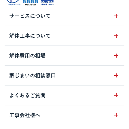
サービスについて
サービスの流れ
解体工事について
サービスのメリット
解体工事の基礎知識
解体費用の相場
クラッソーネの自治体連携
解体工事に関わる法律
解体工事会社の特徴
木造住宅の相場
家じまいの相談窓口
用語集
無料ご相談窓口
鉄骨造住宅の相場
解体工事の流れ
運営会社について
家じまいの相談窓口
よくあるご質問
RC造住宅の相場
解体費用の見方
安心保証パックについて
アパート・長屋の相場
土地活用の種類
クラッソーネの利用方法
工事会社様へ
お客さまの声
ビル・マンションの相場
大型物件の解体工事
工事の進め方
空き家の処分を検討のお客様へ