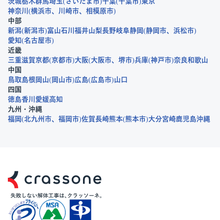
茨城
栃木
群馬
埼玉
さいたま市
千葉
千葉市
東京
神奈川
横浜市
川崎市
相模原市
中部
新潟
新潟市
富山
石川
福井
山梨
長野
岐阜
静岡
静岡市
浜松市
愛知
名古屋市
近畿
三重
滋賀
京都
京都市
大阪
大阪市
堺市
兵庫
神戸市
奈良
和歌山
中国
鳥取
島根
岡山
岡山市
広島
広島市
山口
四国
徳島
香川
愛媛
高知
九州・沖縄
福岡
北九州市
福岡市
佐賀
長崎
熊本
熊本市
大分
宮崎
鹿児島
沖縄