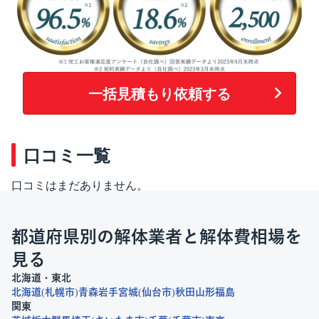
一括見積もり依頼する
口コミ一覧
口コミはまだありません。
都道府県別の解体業者と解体費相場を
見る
北海道・東北
北海道
札幌市
青森
岩手
宮城
仙台市
秋田
山形
福島
関東