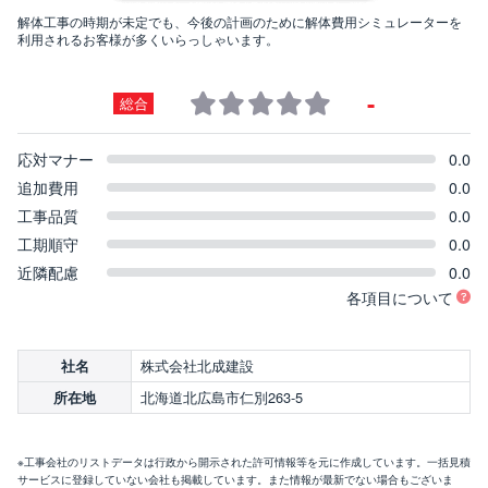
解体工事の時期が未定でも、今後の計画のために解体費用シミュレーターを
利用されるお客様が多くいらっしゃいます。
-
総合
応対マナー
0.0
追加費用
0.0
工事品質
0.0
工期順守
0.0
近隣配慮
0.0
各項目について
株式会社北成建設
社名
北海道北広島市仁別263-5
所在地
※工事会社のリストデータは行政から開示された許可情報等を元に作成しています。一括見積
サービスに登録していない会社も掲載しています。また情報が最新でない場合もございま