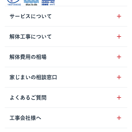
サービスについて
サービスの流れ
解体工事について
サービスのメリット
解体工事の基礎知識
解体費用の相場
クラッソーネの自治体連携
解体工事に関わる法律
解体工事会社の特徴
木造住宅の相場
家じまいの相談窓口
用語集
無料ご相談窓口
鉄骨造住宅の相場
解体工事の流れ
運営会社について
家じまいの相談窓口
よくあるご質問
RC造住宅の相場
解体費用の見方
安心保証パックについて
アパート・長屋の相場
土地活用の種類
クラッソーネの利用方法
工事会社様へ
お客さまの声
ビル・マンションの相場
大型物件の解体工事
工事の進め方
空き家の処分を検討のお客様へ