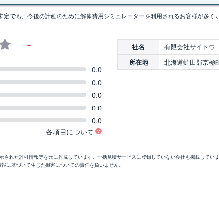
未定でも、今後の計画のために解体費用シミュレーターを利用されるお客様が多く
-
有限会社サイトウ
社名
北海道虻田郡京極町川
所在地
0.0
0.0
0.0
0.0
0.0
各項目について
開示された許可情報等を元に作成しています。一括見積サービスに登録していない会社も掲載してい
情報に基づいて生じた損害についての責任を負いません。