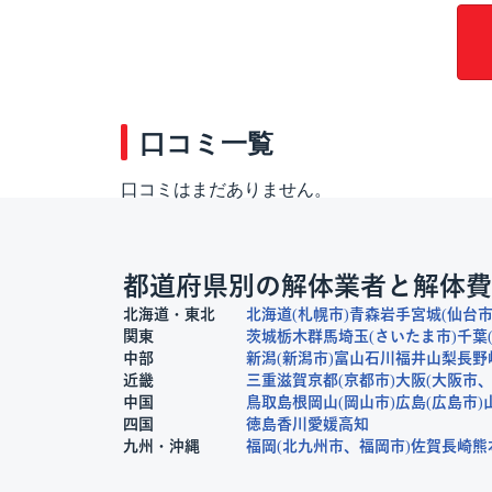
口コミ一覧
口コミはまだありません。
都道府県別の解体業者と解体費
北海道・東北
北海道
札幌市
青森
岩手
宮城
仙台
関東
茨城
栃木
群馬
埼玉
さいたま市
千葉
中部
新潟
新潟市
富山
石川
福井
山梨
長野
近畿
三重
滋賀
京都
京都市
大阪
大阪市
中国
鳥取
島根
岡山
岡山市
広島
広島市
四国
徳島
香川
愛媛
高知
九州・沖縄
福岡
北九州市
福岡市
佐賀
長崎
熊