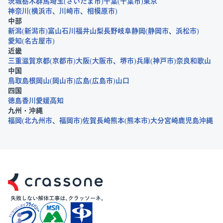
茨城
栃木
群馬
埼玉
さいたま市
千葉
千葉市
東京
神奈川
横浜市
川崎市
相模原市
中部
新潟
新潟市
富山
石川
福井
山梨
長野
岐阜
静岡
静岡市
浜松市
愛知
名古屋市
近畿
三重
滋賀
京都
京都市
大阪
大阪市
堺市
兵庫
神戸市
奈良
和歌山
中国
鳥取
島根
岡山
岡山市
広島
広島市
山口
四国
徳島
香川
愛媛
高知
九州・沖縄
福岡
北九州市
福岡市
佐賀
長崎
熊本
熊本市
大分
宮崎
鹿児島
沖縄