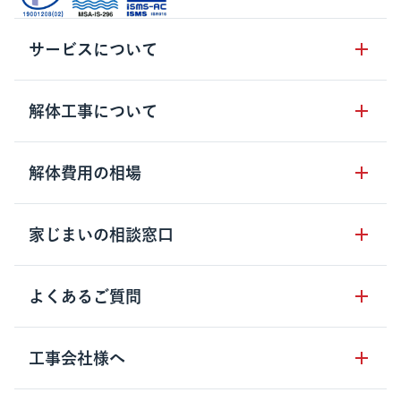
サービスについて
サービスの流れ
解体工事について
サービスのメリット
解体工事の基礎知識
解体費用の相場
クラッソーネの自治体連携
解体工事に関わる法律
解体工事会社の特徴
木造住宅の相場
家じまいの相談窓口
用語集
無料ご相談窓口
鉄骨造住宅の相場
解体工事の流れ
運営会社について
家じまいの相談窓口
よくあるご質問
RC造住宅の相場
解体費用の見方
安心保証パックについて
アパート・長屋の相場
土地活用の種類
クラッソーネの利用方法
工事会社様へ
お客さまの声
ビル・マンションの相場
大型物件の解体工事
工事の進め方
空き家の処分を検討のお客様へ