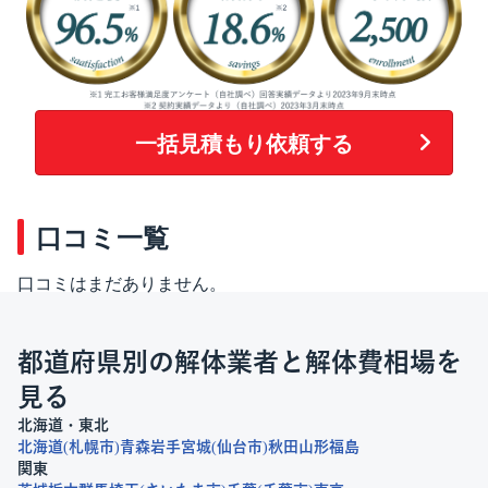
一括見積もり依頼する
口コミ一覧
口コミはまだありません。
都道府県別の解体業者と解体費相場を
見る
北海道・東北
北海道
札幌市
青森
岩手
宮城
仙台市
秋田
山形
福島
関東