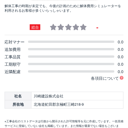
解体工事の時期が未定でも、今後の計画のために解体費用シミュレーターを
利用されるお客様が多くいらっしゃいます。
-
総合
応対マナー
0.0
追加費用
0.0
工事品質
0.0
工期順守
0.0
近隣配慮
0.0
各項目について
川崎建設株式会社
社名
北海道虻田郡京極町三崎218-9
所在地
※工事会社のリストデータは行政から開示された許可情報等を元に作成しています。一括見積
サービスに登録していない会社も掲載しています。また情報が最新でない場合もございま