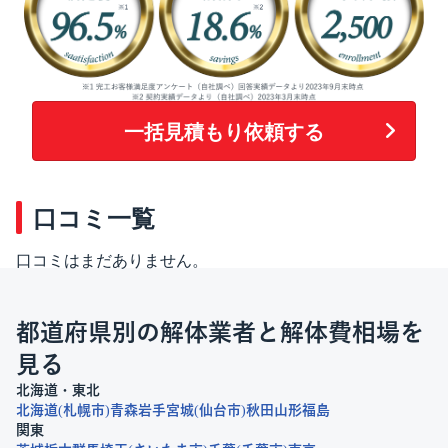
一括見積もり依頼する
口コミ一覧
口コミはまだありません。
都道府県別の解体業者と解体費相場を
見る
北海道・東北
北海道
札幌市
青森
岩手
宮城
仙台市
秋田
山形
福島
関東