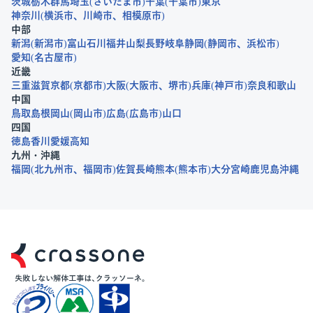
茨城
栃木
群馬
埼玉
さいたま市
千葉
千葉市
東京
神奈川
横浜市
川崎市
相模原市
中部
新潟
新潟市
富山
石川
福井
山梨
長野
岐阜
静岡
静岡市
浜松市
愛知
名古屋市
近畿
三重
滋賀
京都
京都市
大阪
大阪市
堺市
兵庫
神戸市
奈良
和歌山
中国
鳥取
島根
岡山
岡山市
広島
広島市
山口
四国
徳島
香川
愛媛
高知
九州・沖縄
福岡
北九州市
福岡市
佐賀
長崎
熊本
熊本市
大分
宮崎
鹿児島
沖縄