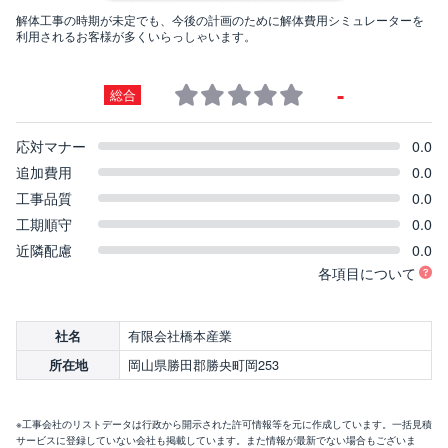
解体工事の時期が未定でも、今後の計画のために解体費用シミュレーターを
利用されるお客様が多くいらっしゃいます。
-
総合
応対マナー
0.0
追加費用
0.0
工事品質
0.0
工期順守
0.0
近隣配慮
0.0
各項目について
有限会社橋本産業
社名
岡山県勝田郡勝央町岡253
所在地
※工事会社のリストデータは行政から開示された許可情報等を元に作成しています。一括見積
サービスに登録していない会社も掲載しています。また情報が最新でない場合もございま