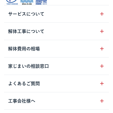
サービスについて
サービスの流れ
解体工事について
サービスのメリット
解体工事の基礎知識
解体費用の相場
クラッソーネの自治体連携
解体工事に関わる法律
解体工事会社の特徴
木造住宅の相場
家じまいの相談窓口
用語集
無料ご相談窓口
鉄骨造住宅の相場
解体工事の流れ
運営会社について
家じまいの相談窓口
よくあるご質問
RC造住宅の相場
解体費用の見方
安心保証パックについて
アパート・長屋の相場
土地活用の種類
クラッソーネの利用方法
工事会社様へ
お客さまの声
ビル・マンションの相場
大型物件の解体工事
工事の進め方
空き家の処分を検討のお客様へ