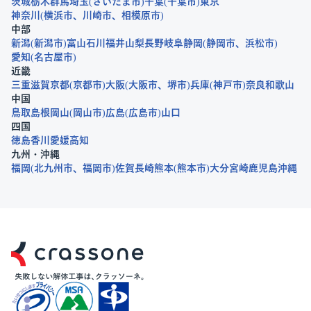
茨城
栃木
群馬
埼玉
さいたま市
千葉
千葉市
東京
神奈川
横浜市
川崎市
相模原市
中部
新潟
新潟市
富山
石川
福井
山梨
長野
岐阜
静岡
静岡市
浜松市
愛知
名古屋市
近畿
三重
滋賀
京都
京都市
大阪
大阪市
堺市
兵庫
神戸市
奈良
和歌山
中国
鳥取
島根
岡山
岡山市
広島
広島市
山口
四国
徳島
香川
愛媛
高知
九州・沖縄
福岡
北九州市
福岡市
佐賀
長崎
熊本
熊本市
大分
宮崎
鹿児島
沖縄