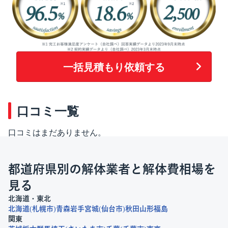
一括見積もり依頼する
口コミ一覧
口コミはまだありません。
都道府県別の解体業者と解体費相場を
見る
北海道・東北
北海道
札幌市
青森
岩手
宮城
仙台市
秋田
山形
福島
関東