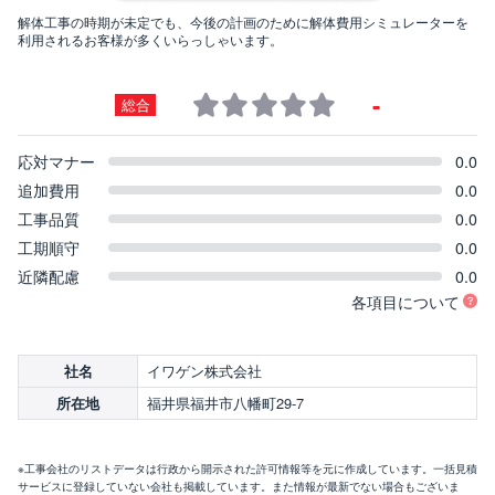
解体工事の時期が未定でも、今後の計画のために解体費用シミュレーターを
利用されるお客様が多くいらっしゃいます。
-
総合
応対マナー
0.0
追加費用
0.0
工事品質
0.0
工期順守
0.0
近隣配慮
0.0
各項目について
イワゲン株式会社
社名
福井県福井市八幡町29-7
所在地
※工事会社のリストデータは行政から開示された許可情報等を元に作成しています。一括見積
サービスに登録していない会社も掲載しています。また情報が最新でない場合もございま