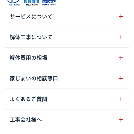
サービスについて
サービスの流れ
解体工事について
サービスのメリット
解体工事の基礎知識
解体費用の相場
クラッソーネの自治体連携
解体工事に関わる法律
解体工事会社の特徴
木造住宅の相場
家じまいの相談窓口
用語集
無料ご相談窓口
鉄骨造住宅の相場
解体工事の流れ
運営会社について
家じまいの相談窓口
よくあるご質問
RC造住宅の相場
解体費用の見方
安心保証パックについて
アパート・長屋の相場
土地活用の種類
クラッソーネの利用方法
工事会社様へ
お客さまの声
ビル・マンションの相場
大型物件の解体工事
工事の進め方
空き家の処分を検討のお客様へ