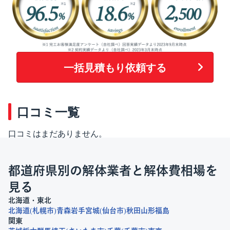
一括見積もり依頼する
口コミ一覧
口コミはまだありません。
都道府県別の解体業者と解体費相場を
見る
北海道・東北
北海道
札幌市
青森
岩手
宮城
仙台市
秋田
山形
福島
関東