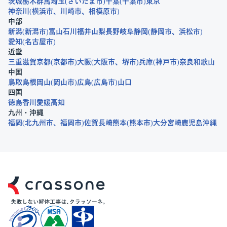
茨城
栃木
群馬
埼玉
さいたま市
千葉
千葉市
東京
神奈川
横浜市
川崎市
相模原市
中部
新潟
新潟市
富山
石川
福井
山梨
長野
岐阜
静岡
静岡市
浜松市
愛知
名古屋市
近畿
三重
滋賀
京都
京都市
大阪
大阪市
堺市
兵庫
神戸市
奈良
和歌山
中国
鳥取
島根
岡山
岡山市
広島
広島市
山口
四国
徳島
香川
愛媛
高知
九州・沖縄
福岡
北九州市
福岡市
佐賀
長崎
熊本
熊本市
大分
宮崎
鹿児島
沖縄