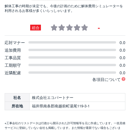
解体工事の時期が未定でも、今後の計画のために解体費用シミュレーターを
利用されるお客様が多くいらっしゃいます。
-
総合
応対マナー
0.0
追加費用
0.0
工事品質
0.0
工期順守
0.0
近隣配慮
0.0
各項目について
株式会社エコパートナー
社名
福井県南条郡南越前町湯尾119-3-1
所在地
※工事会社のリストデータは行政から開示された許可情報等を元に作成しています。一括見積
サービスに登録していない会社も掲載しています。また情報が最新でない場合もございま