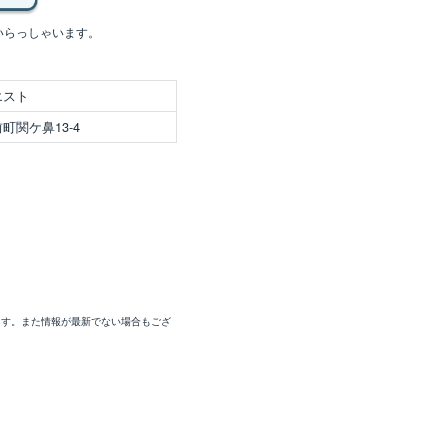
いらっしゃいます。
エスト
関ケ鼻13-4
ます。また情報が最新でない場合もござ