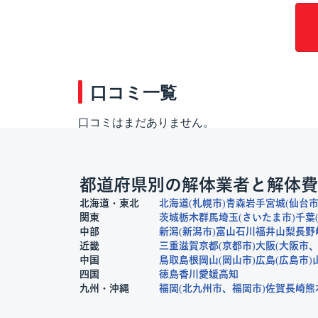
口コミ一覧
口コミはまだありません。
都道府県別の解体業者と解体費
北海道・東北
北海道
札幌市
青森
岩手
宮城
仙台
関東
茨城
栃木
群馬
埼玉
さいたま市
千葉
中部
新潟
新潟市
富山
石川
福井
山梨
長野
近畿
三重
滋賀
京都
京都市
大阪
大阪市
中国
鳥取
島根
岡山
岡山市
広島
広島市
四国
徳島
香川
愛媛
高知
九州・沖縄
福岡
北九州市
福岡市
佐賀
長崎
熊