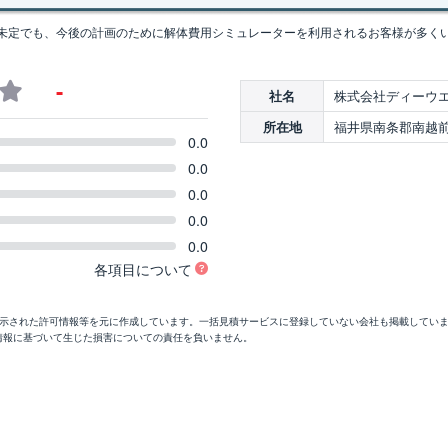
未定でも、今後の計画のために解体費用シミュレーターを利用されるお客様が多く
-
株式会社ディーウ
社名
福井県南条郡南越前町
所在地
0.0
0.0
0.0
0.0
0.0
各項目について
開示された許可情報等を元に作成しています。一括見積サービスに登録していない会社も掲載してい
情報に基づいて生じた損害についての責任を負いません。