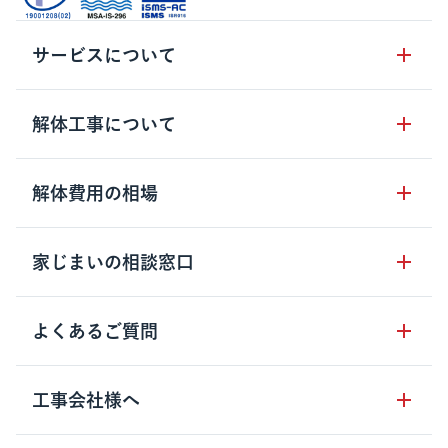
サービスについて
サービスの流れ
解体工事について
サービスのメリット
解体工事の基礎知識
解体費用の相場
クラッソーネの自治体連携
解体工事に関わる法律
解体工事会社の特徴
木造住宅の相場
家じまいの相談窓口
用語集
無料ご相談窓口
鉄骨造住宅の相場
解体工事の流れ
運営会社について
家じまいの相談窓口
よくあるご質問
RC造住宅の相場
解体費用の見方
安心保証パックについて
アパート・長屋の相場
土地活用の種類
クラッソーネの利用方法
工事会社様へ
お客さまの声
ビル・マンションの相場
大型物件の解体工事
工事の進め方
空き家の処分を検討のお客様へ