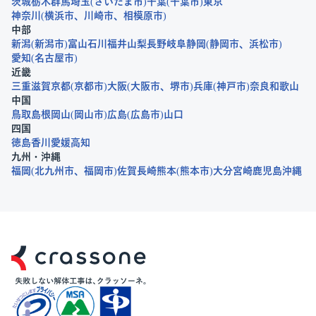
茨城
栃木
群馬
埼玉
さいたま市
千葉
千葉市
東京
神奈川
横浜市
川崎市
相模原市
中部
新潟
新潟市
富山
石川
福井
山梨
長野
岐阜
静岡
静岡市
浜松市
愛知
名古屋市
近畿
三重
滋賀
京都
京都市
大阪
大阪市
堺市
兵庫
神戸市
奈良
和歌山
中国
鳥取
島根
岡山
岡山市
広島
広島市
山口
四国
徳島
香川
愛媛
高知
九州・沖縄
福岡
北九州市
福岡市
佐賀
長崎
熊本
熊本市
大分
宮崎
鹿児島
沖縄