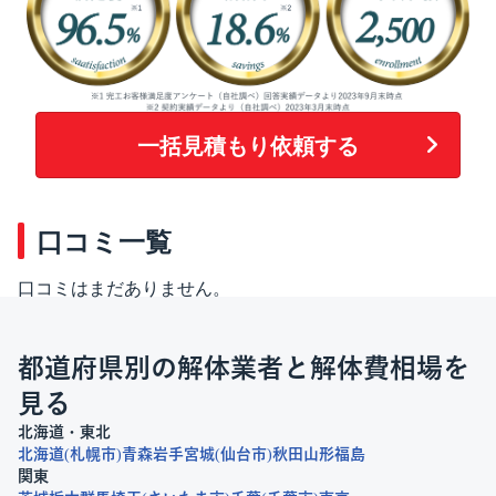
一括見積もり依頼する
口コミ一覧
口コミはまだありません。
都道府県別の解体業者と解体費相場を
見る
北海道・東北
北海道
札幌市
青森
岩手
宮城
仙台市
秋田
山形
福島
関東