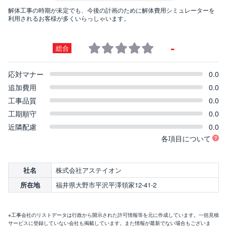
解体工事の時期が未定でも、今後の計画のために解体費用シミュレーターを
利用されるお客様が多くいらっしゃいます。
-
総合
応対マナー
0.0
追加費用
0.0
工事品質
0.0
工期順守
0.0
近隣配慮
0.0
各項目について
株式会社アステイオン
社名
福井県大野市平沢平澤領家12-41-2
所在地
※工事会社のリストデータは行政から開示された許可情報等を元に作成しています。一括見積
サービスに登録していない会社も掲載しています。また情報が最新でない場合もございま