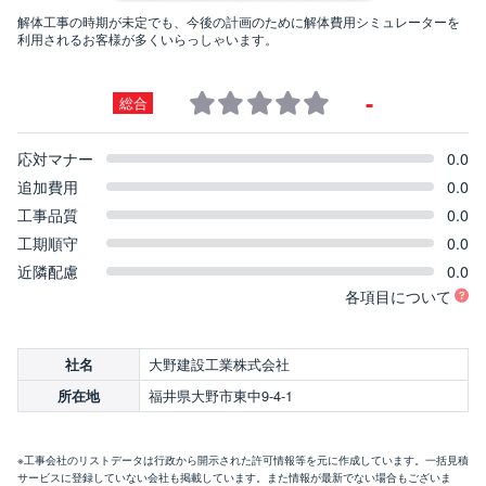
解体工事の時期が未定でも、今後の計画のために解体費用シミュレーターを
利用されるお客様が多くいらっしゃいます。
-
総合
応対マナー
0.0
追加費用
0.0
工事品質
0.0
工期順守
0.0
近隣配慮
0.0
各項目について
大野建設工業株式会社
社名
福井県大野市東中9-4-1
所在地
※工事会社のリストデータは行政から開示された許可情報等を元に作成しています。一括見積
サービスに登録していない会社も掲載しています。また情報が最新でない場合もございま