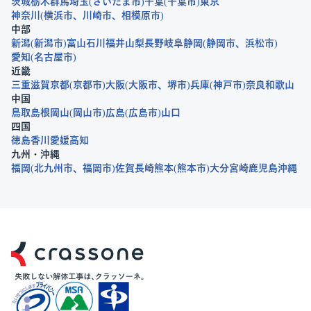
茨城
栃木
群馬
埼玉
さいたま市
千葉
千葉市
東京
神奈川
横浜市
川崎市
相模原市
中部
新潟
新潟市
富山
石川
福井
山梨
長野
岐阜
静岡
静岡市
浜松市
愛知
名古屋市
近畿
三重
滋賀
京都
京都市
大阪
大阪市
堺市
兵庫
神戸市
奈良
和歌山
中国
鳥取
島根
岡山
岡山市
広島
広島市
山口
四国
徳島
香川
愛媛
高知
九州・沖縄
福岡
北九州市
福岡市
佐賀
長崎
熊本
熊本市
大分
宮崎
鹿児島
沖縄