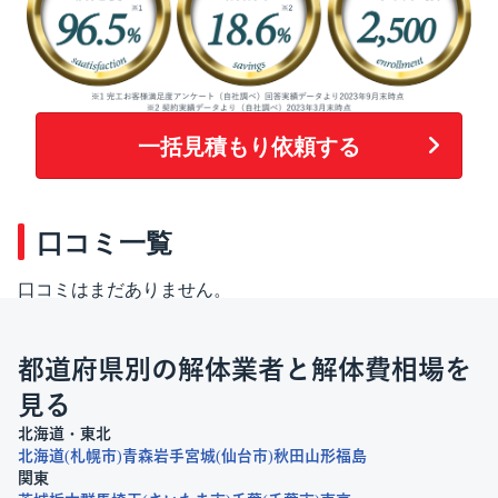
一括見積もり依頼する
口コミ一覧
口コミはまだありません。
都道府県別の解体業者と解体費相場を
見る
北海道・東北
北海道
札幌市
青森
岩手
宮城
仙台市
秋田
山形
福島
関東