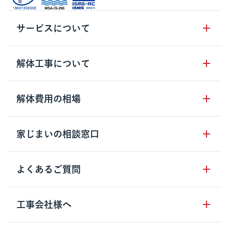
サービスについて
サービスの流れ
解体工事について
サービスのメリット
解体工事の基礎知識
解体費用の相場
クラッソーネの自治体連携
解体工事に関わる法律
解体工事会社の特徴
木造住宅の相場
家じまいの相談窓口
用語集
無料ご相談窓口
鉄骨造住宅の相場
解体工事の流れ
運営会社について
家じまいの相談窓口
よくあるご質問
RC造住宅の相場
解体費用の見方
安心保証パックについて
アパート・長屋の相場
土地活用の種類
クラッソーネの利用方法
工事会社様へ
お客さまの声
ビル・マンションの相場
大型物件の解体工事
工事の進め方
空き家の処分を検討のお客様へ