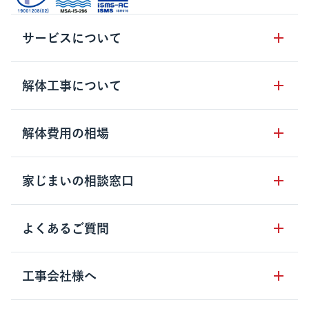
サービスについて
サービスの流れ
解体工事について
サービスのメリット
解体工事の基礎知識
解体費用の相場
クラッソーネの自治体連携
解体工事に関わる法律
解体工事会社の特徴
木造住宅の相場
家じまいの相談窓口
用語集
無料ご相談窓口
鉄骨造住宅の相場
解体工事の流れ
運営会社について
家じまいの相談窓口
よくあるご質問
RC造住宅の相場
解体費用の見方
安心保証パックについて
アパート・長屋の相場
土地活用の種類
クラッソーネの利用方法
工事会社様へ
お客さまの声
ビル・マンションの相場
大型物件の解体工事
工事の進め方
空き家の処分を検討のお客様へ