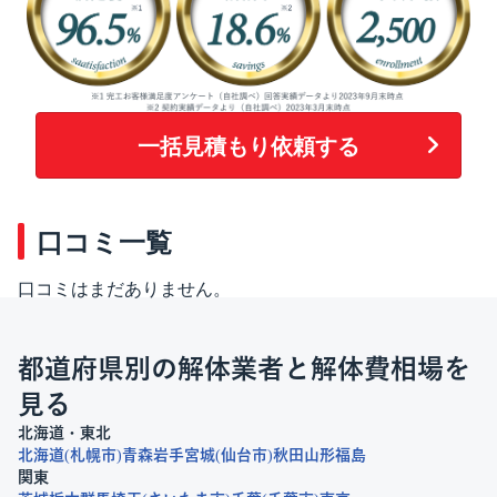
一括見積もり依頼する
口コミ一覧
口コミはまだありません。
都道府県別の解体業者と解体費相場を
見る
北海道・東北
北海道
札幌市
青森
岩手
宮城
仙台市
秋田
山形
福島
関東