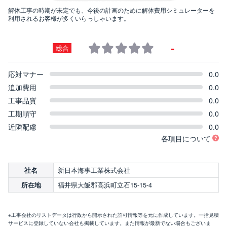
解体工事の時期が未定でも、今後の計画のために解体費用シミュレーターを
利用されるお客様が多くいらっしゃいます。
-
総合
応対マナー
0.0
追加費用
0.0
工事品質
0.0
工期順守
0.0
近隣配慮
0.0
各項目について
新日本海事工業株式会社
社名
福井県大飯郡高浜町立石15-15-4
所在地
※工事会社のリストデータは行政から開示された許可情報等を元に作成しています。一括見積
サービスに登録していない会社も掲載しています。また情報が最新でない場合もございま