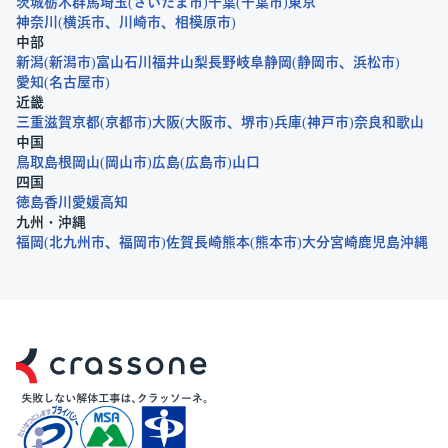
茨城
栃木
群馬
埼玉
さいたま市
千葉
千葉市
東京
神奈川
横浜市
川崎市
相模原市
中部
新潟
新潟市
富山
石川
福井
山梨
長野
岐阜
静岡
静岡市
浜松市
愛知
名古屋市
近畿
三重
滋賀
京都
京都市
大阪
大阪市
堺市
兵庫
神戸市
奈良
和歌山
中国
鳥取
島根
岡山
岡山市
広島
広島市
山口
四国
徳島
香川
愛媛
高知
九州・沖縄
福岡
北九州市
福岡市
佐賀
長崎
熊本
熊本市
大分
宮崎
鹿児島
沖縄