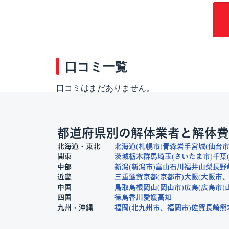
口コミ一覧
口コミはまだありません。
都道府県別の解体業者と解体費
北海道・東北
北海道
札幌市
青森
岩手
宮城
仙台
関東
茨城
栃木
群馬
埼玉
さいたま市
千葉
中部
新潟
新潟市
富山
石川
福井
山梨
長野
近畿
三重
滋賀
京都
京都市
大阪
大阪市
中国
鳥取
島根
岡山
岡山市
広島
広島市
四国
徳島
香川
愛媛
高知
九州・沖縄
福岡
北九州市
福岡市
佐賀
長崎
熊