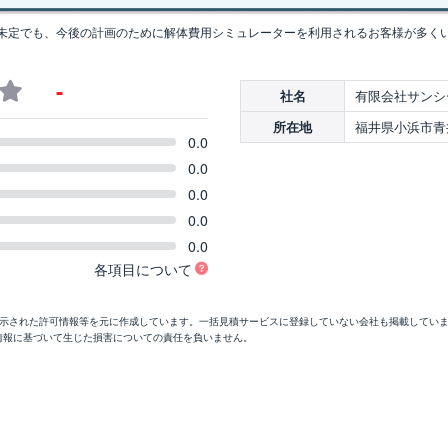
未定でも、今後の計画のために解体費用シミュレーターを利用されるお客様が多く
-
有限会社サンシ
社名
福井県小浜市青井3
所在地
0.0
0.0
0.0
0.0
0.0
各項目について
開示された許可情報等を元に作成しています。一括見積サービスに登録していない会社も掲載してい
情報に基づいて生じた損害についての責任を負いません。