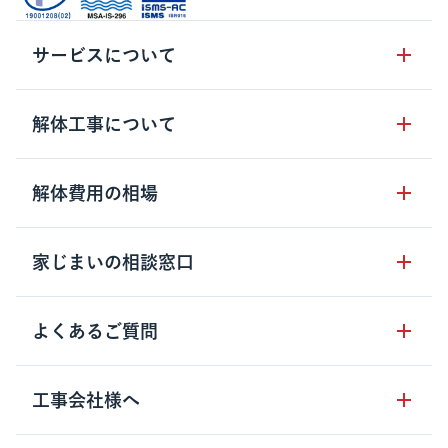
サービスについて
サービスの流れ
解体工事について
サービスのメリット
解体工事の基礎知識
解体費用の相場
クラッソーネの自治体連携
解体工事に関わる法律
解体工事会社の特徴
木造住宅の相場
家じまいの相談窓口
用語集
無料ご相談窓口
鉄骨造住宅の相場
解体工事の流れ
運営会社について
家じまいの相談窓口
よくあるご質問
RC造住宅の相場
解体費用の見方
安心保証パックについて
アパート・長屋の相場
土地活用の種類
クラッソーネの利用方法
工事会社様へ
お客さまの声
ビル・マンションの相場
大型物件の解体工事
工事の進め方
空き家の処分を検討のお客様へ