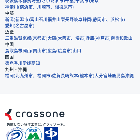
茨城
栃木
群馬
埼玉
さいたま市
千葉
千葉市
東京
神奈川
横浜市
川崎市
相模原市
中部
新潟
新潟市
富山
石川
福井
山梨
長野
岐阜
静岡
静岡市
浜松市
愛知
名古屋市
近畿
三重
滋賀
京都
京都市
大阪
大阪市
堺市
兵庫
神戸市
奈良
和歌山
中国
鳥取
島根
岡山
岡山市
広島
広島市
山口
四国
徳島
香川
愛媛
高知
九州・沖縄
福岡
北九州市
福岡市
佐賀
長崎
熊本
熊本市
大分
宮崎
鹿児島
沖縄