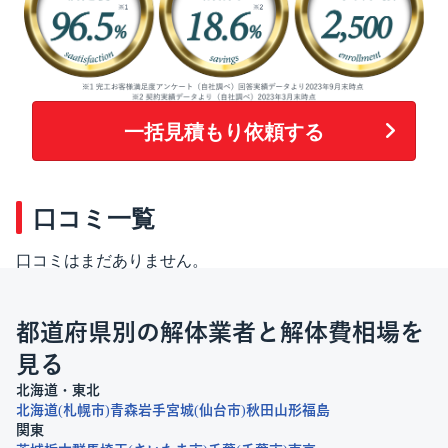
一括見積もり依頼する
口コミ一覧
口コミはまだありません。
都道府県別の解体業者と解体費相場を
見る
北海道・東北
北海道
札幌市
青森
岩手
宮城
仙台市
秋田
山形
福島
関東