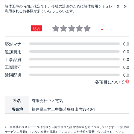
解体工事の時期が未定でも、今後の計画のために解体費用シミュレーターを
利用されるお客様が多くいらっしゃいます。
-
総合
応対マナー
0.0
追加費用
0.0
工事品質
0.0
工期順守
0.0
近隣配慮
0.0
各項目について
有限会社ウノ電気
社名
福井県三方上中郡若狭町山内33-16-1
所在地
※工事会社のリストデータは行政から開示された許可情報等を元に作成しています。一括見積
サービスに登録していない会社も掲載しています。また情報が最新でない場合もございま