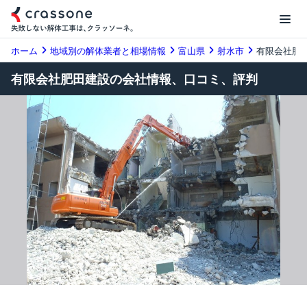
ホーム
地域別の解体業者と相場情報
富山県
射水市
有限会社肥
有限会社肥田建設の会社情報、口コミ、評判