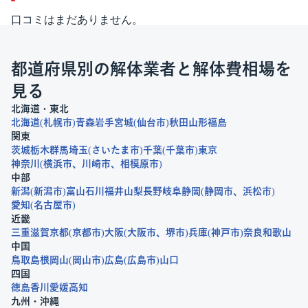
口コミはまだありません。
都道府県別の解体業者と解体費相場を
見る
北海道・東北
北海道
札幌市
青森
岩手
宮城
仙台市
秋田
山形
福島
関東
茨城
栃木
群馬
埼玉
さいたま市
千葉
千葉市
東京
神奈川
横浜市
川崎市
相模原市
中部
新潟
新潟市
富山
石川
福井
山梨
長野
岐阜
静岡
静岡市
浜松市
愛知
名古屋市
近畿
三重
滋賀
京都
京都市
大阪
大阪市
堺市
兵庫
神戸市
奈良
和歌山
中国
鳥取
島根
岡山
岡山市
広島
広島市
山口
四国
徳島
香川
愛媛
高知
九州・沖縄