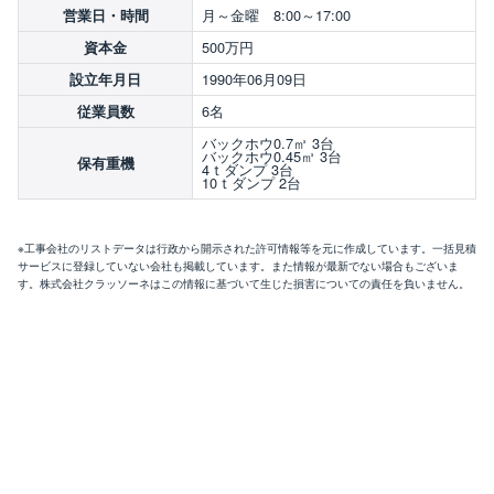
月～金曜 8:00～17:00
営業日・時間
500万円
資本金
1990年06月09日
設立年月日
6名
従業員数
バックホウ0.7㎥ 3台
バックホウ0.45㎥ 3台
保有重機
4ｔダンプ 3台
10ｔダンプ 2台
※工事会社のリストデータは行政から開示された許可情報等を元に作成しています。一括見積
サービスに登録していない会社も掲載しています。また情報が最新でない場合もございま
す。株式会社クラッソーネはこの情報に基づいて生じた損害についての責任を負いません。