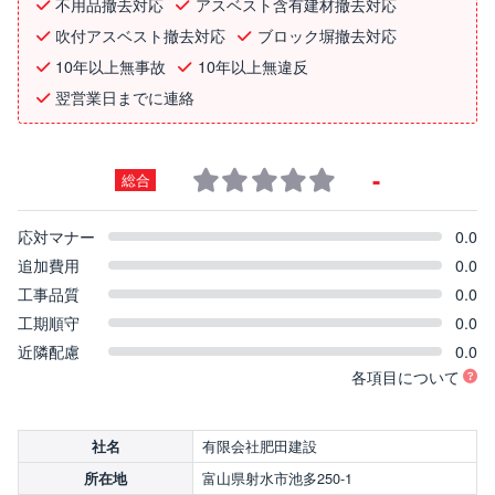
不用品撤去対応
アスベスト含有建材撤去対応
吹付アスベスト撤去対応
ブロック塀撤去対応
10年以上無事故
10年以上無違反
翌営業日までに連絡
-
総合
応対マナー
0.0
追加費用
0.0
工事品質
0.0
工期順守
0.0
近隣配慮
0.0
各項目について
有限会社肥田建設
社名
富山県射水市池多250-1
所在地