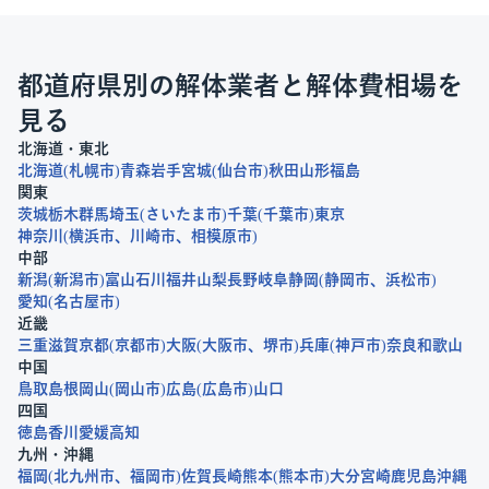
都道府県別の解体業者と解体費相場を
見る
北海道・東北
北海道
札幌市
青森
岩手
宮城
仙台市
秋田
山形
福島
関東
茨城
栃木
群馬
埼玉
さいたま市
千葉
千葉市
東京
神奈川
横浜市
川崎市
相模原市
中部
新潟
新潟市
富山
石川
福井
山梨
長野
岐阜
静岡
静岡市
浜松市
愛知
名古屋市
近畿
三重
滋賀
京都
京都市
大阪
大阪市
堺市
兵庫
神戸市
奈良
和歌山
中国
鳥取
島根
岡山
岡山市
広島
広島市
山口
四国
徳島
香川
愛媛
高知
九州・沖縄
福岡
北九州市
福岡市
佐賀
長崎
熊本
熊本市
大分
宮崎
鹿児島
沖縄