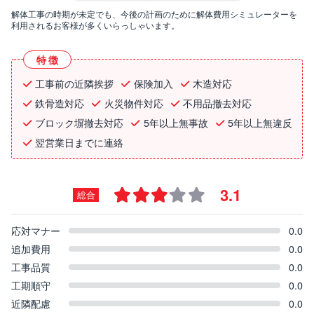
解体工事の時期が未定でも、今後の計画のために解体費用シミュレーターを
利用されるお客様が多くいらっしゃいます。
特徴
工事前の近隣挨拶
保険加入
木造対応
鉄骨造対応
火災物件対応
不用品撤去対応
ブロック塀撤去対応
5年以上無事故
5年以上無違反
翌営業日までに連絡
3.1
総合
応対マナー
0.0
追加費用
0.0
工事品質
0.0
工期順守
0.0
近隣配慮
0.0