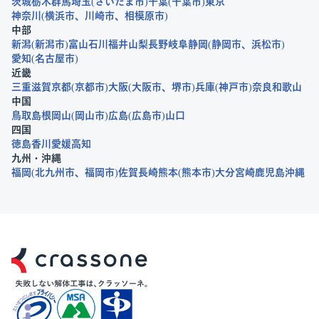
茨城
栃木
群馬
埼玉
さいたま市
千葉
千葉市
東京
神奈川
横浜市
川崎市
相模原市
中部
新潟
新潟市
富山
石川
福井
山梨
長野
岐阜
静岡
静岡市
浜松市
愛知
名古屋市
近畿
三重
滋賀
京都
京都市
大阪
大阪市
堺市
兵庫
神戸市
奈良
和歌山
中国
鳥取
島根
岡山
岡山市
広島
広島市
山口
四国
徳島
香川
愛媛
高知
九州・沖縄
福岡
北九州市
福岡市
佐賀
長崎
熊本
熊本市
大分
宮崎
鹿児島
沖縄