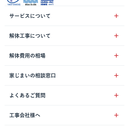
サービスについて
サービスの流れ
解体工事について
サービスのメリット
解体工事の基礎知識
解体費用の相場
クラッソーネの自治体連携
解体工事に関わる法律
解体工事会社の特徴
木造住宅の相場
家じまいの相談窓口
用語集
無料ご相談窓口
鉄骨造住宅の相場
解体工事の流れ
運営会社について
家じまいの相談窓口
よくあるご質問
RC造住宅の相場
解体費用の見方
安心保証パックについて
アパート・長屋の相場
土地活用の種類
クラッソーネの利用方法
工事会社様へ
お客さまの声
ビル・マンションの相場
大型物件の解体工事
工事の進め方
空き家の処分を検討のお客様へ