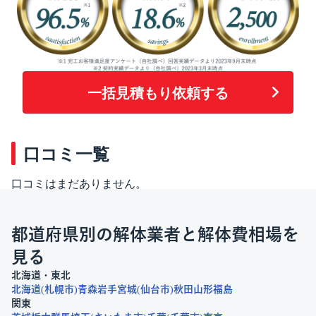
一括見積もり依頼する
口コミ一覧
口コミはまだありません。
都道府県別の解体業者と解体費相場を
見る
北海道・東北
北海道
札幌市
青森
岩手
宮城
仙台市
秋田
山形
福島
関東