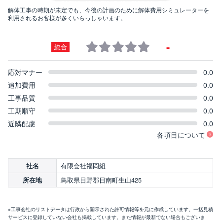
解体工事の時期が未定でも、今後の計画のために解体費用シミュレーターを
利用されるお客様が多くいらっしゃいます。
-
総合
応対マナー
0.0
追加費用
0.0
工事品質
0.0
工期順守
0.0
近隣配慮
0.0
各項目について
有限会社福岡組
社名
鳥取県日野郡日南町生山425
所在地
※工事会社のリストデータは行政から開示された許可情報等を元に作成しています。一括見積
サービスに登録していない会社も掲載しています。また情報が最新でない場合もございま