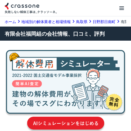
ホーム
地域別の解体業者と相場情報
鳥取県
日野郡日南町
有限
有限会社福岡組の会社情報、口コミ、評判