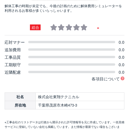
解体工事の時期が未定でも、今後の計画のために解体費用シミュレーターを
利用されるお客様が多くいらっしゃいます。
-
総合
応対マナー
0.0
追加費用
0.0
工事品質
0.0
工期順守
0.0
近隣配慮
0.0
各項目について
株式会社東翔テクニカル
社名
千葉県茂原市木崎473-3
所在地
※工事会社のリストデータは行政から開示された許可情報等を元に作成しています。一括見積
サービスに登録していない会社も掲載しています。また情報が最新でない場合もございま