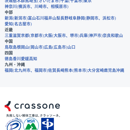
茨城
栃木
群馬
埼玉
さいたま市
千葉
千葉市
東京
神奈川
横浜市
川崎市
相模原市
中部
新潟
新潟市
富山
石川
福井
山梨
長野
岐阜
静岡
静岡市
浜松市
愛知
名古屋市
近畿
三重
滋賀
京都
京都市
大阪
大阪市
堺市
兵庫
神戸市
奈良
和歌山
中国
鳥取
島根
岡山
岡山市
広島
広島市
山口
四国
徳島
香川
愛媛
高知
九州・沖縄
福岡
北九州市
福岡市
佐賀
長崎
熊本
熊本市
大分
宮崎
鹿児島
沖縄