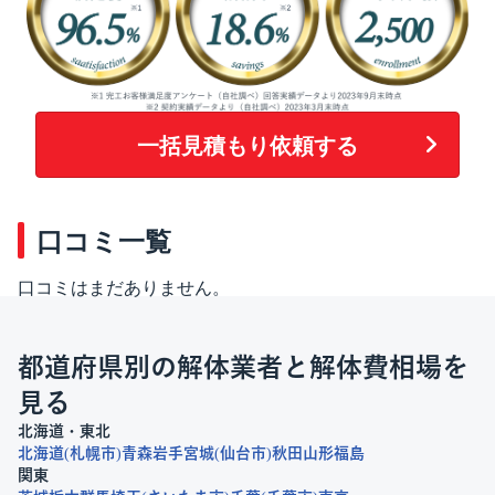
一括見積もり依頼する
口コミ一覧
口コミはまだありません。
都道府県別の解体業者と解体費相場を
見る
北海道・東北
北海道
札幌市
青森
岩手
宮城
仙台市
秋田
山形
福島
関東