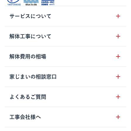
サービスについて
サービスの流れ
解体工事について
サービスのメリット
解体工事の基礎知識
解体費用の相場
クラッソーネの自治体連携
解体工事に関わる法律
解体工事会社の特徴
木造住宅の相場
家じまいの相談窓口
用語集
無料ご相談窓口
鉄骨造住宅の相場
解体工事の流れ
運営会社について
家じまいの相談窓口
よくあるご質問
RC造住宅の相場
解体費用の見方
安心保証パックについて
アパート・長屋の相場
土地活用の種類
クラッソーネの利用方法
工事会社様へ
お客さまの声
ビル・マンションの相場
大型物件の解体工事
工事の進め方
空き家の処分を検討のお客様へ