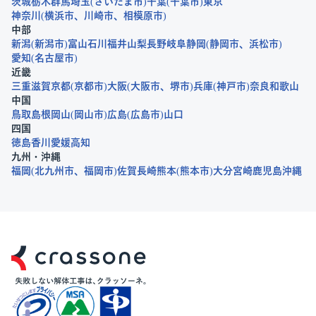
茨城
栃木
群馬
埼玉
さいたま市
千葉
千葉市
東京
神奈川
横浜市
川崎市
相模原市
中部
新潟
新潟市
富山
石川
福井
山梨
長野
岐阜
静岡
静岡市
浜松市
愛知
名古屋市
近畿
三重
滋賀
京都
京都市
大阪
大阪市
堺市
兵庫
神戸市
奈良
和歌山
中国
鳥取
島根
岡山
岡山市
広島
広島市
山口
四国
徳島
香川
愛媛
高知
九州・沖縄
福岡
北九州市
福岡市
佐賀
長崎
熊本
熊本市
大分
宮崎
鹿児島
沖縄