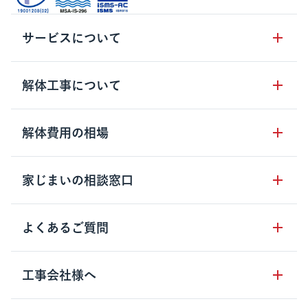
サービスについて
サービスの流れ
解体工事について
サービスのメリット
解体工事の基礎知識
解体費用の相場
クラッソーネの自治体連携
解体工事に関わる法律
解体工事会社の特徴
木造住宅の相場
家じまいの相談窓口
用語集
無料ご相談窓口
鉄骨造住宅の相場
解体工事の流れ
運営会社について
家じまいの相談窓口
よくあるご質問
RC造住宅の相場
解体費用の見方
安心保証パックについて
アパート・長屋の相場
土地活用の種類
クラッソーネの利用方法
工事会社様へ
お客さまの声
ビル・マンションの相場
大型物件の解体工事
工事の進め方
空き家の処分を検討のお客様へ