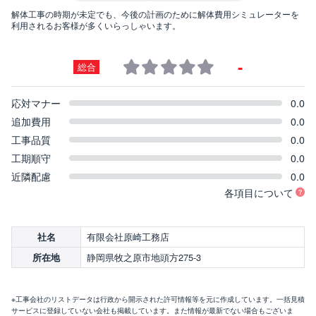
解体工事の時期が未定でも、今後の計画のために解体費用シミュレーターを
利用されるお客様が多くいらっしゃいます。
-
総合
応対マナー
0.0
追加費用
0.0
工事品質
0.0
工期順守
0.0
近隣配慮
0.0
各項目について
有限会社原崎工務店
社名
静岡県牧之原市地頭方275-3
所在地
※工事会社のリストデータは行政から開示された許可情報等を元に作成しています。一括見積
サービスに登録していない会社も掲載しています。また情報が最新でない場合もございま