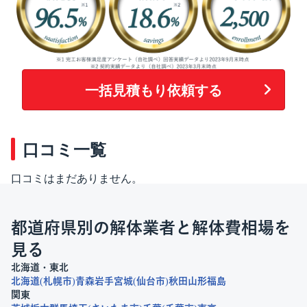
一括見積もり依頼する
口コミ一覧
口コミはまだありません。
都道府県別の解体業者と解体費相場を
見る
北海道・東北
北海道
札幌市
青森
岩手
宮城
仙台市
秋田
山形
福島
関東