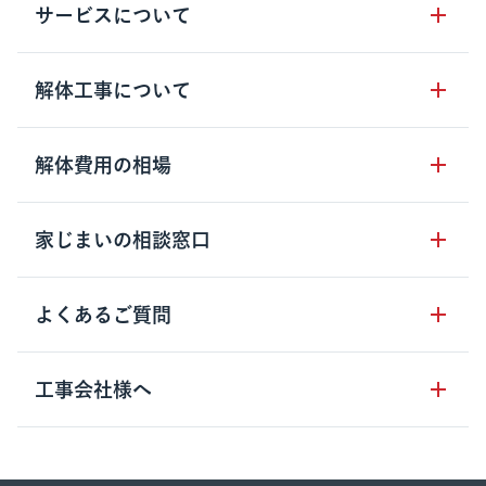
サービスについて
サービスの流れ
解体工事について
サービスのメリット
解体工事の基礎知識
解体費用の相場
クラッソーネの自治体連携
解体工事に関わる法律
解体工事会社の特徴
木造住宅の相場
家じまいの相談窓口
用語集
無料ご相談窓口
鉄骨造住宅の相場
解体工事の流れ
運営会社について
家じまいの相談窓口
よくあるご質問
RC造住宅の相場
解体費用の見方
安心保証パックについて
アパート・長屋の相場
土地活用の種類
クラッソーネの利用方法
工事会社様へ
お客さまの声
ビル・マンションの相場
大型物件の解体工事
工事の進め方
空き家の処分を検討のお客様へ
店舗・工場の相場
登録をご希望の工事会社様
セミナー
費用・見積り・税金
建築費用の削減をご検討のお客様へ