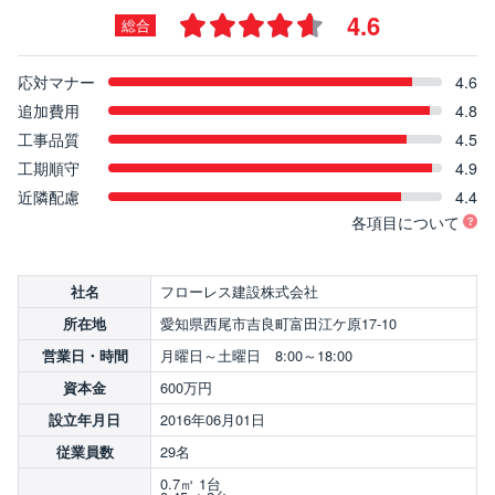
4.6
総合
応対マナー
4.6
追加費用
4.8
工事品質
4.5
工期順守
4.9
近隣配慮
4.4
各項目について
フローレス建設株式会社
社名
愛知県西尾市吉良町富田江ケ原17-10
所在地
月曜日～土曜日 8:00～18:00
営業日・時間
600万円
資本金
2016年06月01日
設立年月日
29名
従業員数
0.7㎥ 1台