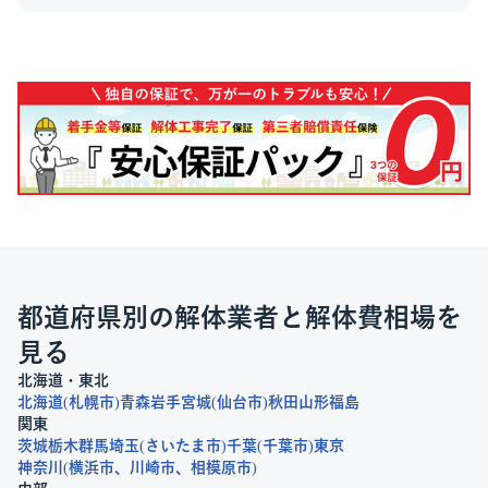
都道府県別の解体業者と解体費相場を
見る
北海道・東北
北海道
札幌市
青森
岩手
宮城
仙台市
秋田
山形
福島
関東
茨城
栃木
群馬
埼玉
さいたま市
千葉
千葉市
東京
神奈川
横浜市
川崎市
相模原市