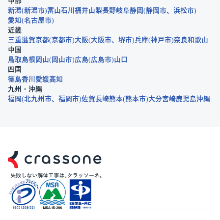
中部
新潟
新潟市
富山
石川
福井
山梨
長野
岐阜
静岡
静岡市
浜松市
愛知
名古屋市
近畿
三重
滋賀
京都
京都市
大阪
大阪市
堺市
兵庫
神戸市
奈良
和歌山
中国
鳥取
島根
岡山
岡山市
広島
広島市
山口
四国
徳島
香川
愛媛
高知
九州・沖縄
福岡
北九州市
福岡市
佐賀
長崎
熊本
熊本市
大分
宮崎
鹿児島
沖縄