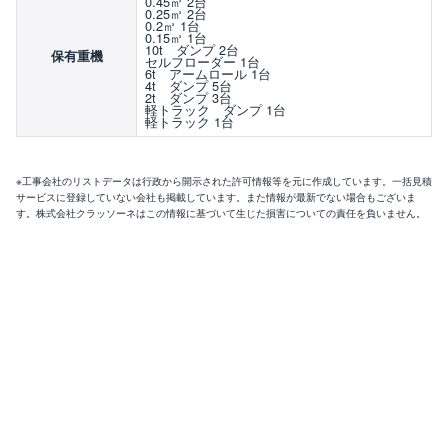
0.45㎥ 2台
0.25㎥ 2台
0.2㎥ 1台
0.15㎥ 1台
10t ダンプ 2台
保有重機
セルフローダー 1台
6t アームロール 1台
4t ダンプ 5台
2t ダンプ 3台
軽トラック ダンプ 1台
軽トラック 1台
※工事会社のリストデータは行政から開示された許可情報等を元に作成しています。一括見積
サービスに登録していない会社も掲載しています。また情報が最新でない場合もございま
す。株式会社クラッソーネはこの情報に基づいて生じた損害についての責任を負いません。