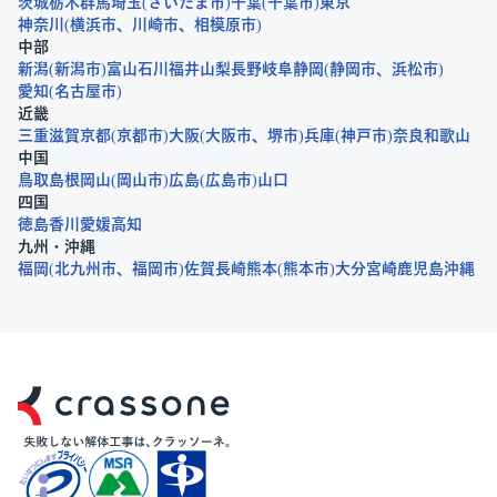
茨城
栃木
群馬
埼玉
さいたま市
千葉
千葉市
東京
神奈川
横浜市
川崎市
相模原市
中部
新潟
新潟市
富山
石川
福井
山梨
長野
岐阜
静岡
静岡市
浜松市
愛知
名古屋市
近畿
三重
滋賀
京都
京都市
大阪
大阪市
堺市
兵庫
神戸市
奈良
和歌山
中国
鳥取
島根
岡山
岡山市
広島
広島市
山口
四国
徳島
香川
愛媛
高知
九州・沖縄
福岡
北九州市
福岡市
佐賀
長崎
熊本
熊本市
大分
宮崎
鹿児島
沖縄