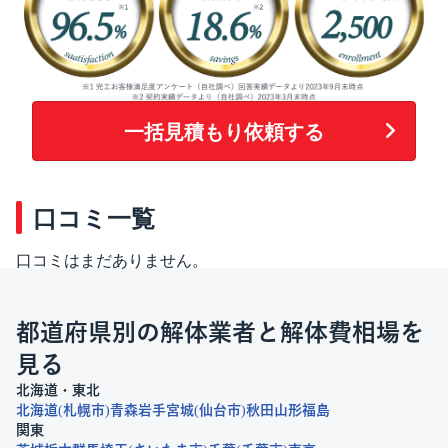
一括見積もり依頼する
口コミ一覧
口コミはまだありません。
都道府県別の解体業者と解体費相場を
見る
北海道・東北
北海道
札幌市
青森
岩手
宮城
仙台市
秋田
山形
福島
関東