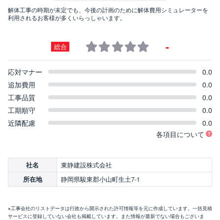
解体工事の時期が未定でも、今後の計画のために解体費用シミュレーターを
利用されるお客様が多くいらっしゃいます。
-
総合
応対マナー
0.0
追加費用
0.0
工事品質
0.0
工期順守
0.0
近隣配慮
0.0
各項目について
東静建設株式会社
社名
静岡県駿東郡小山町生土7-1
所在地
※工事会社のリストデータは行政から開示された許可情報等を元に作成しています。一括見積
サービスに登録していない会社も掲載しています。また情報が最新でない場合もございま