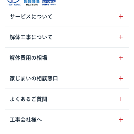
サービスについて
サービスの流れ
解体工事について
サービスのメリット
解体工事の基礎知識
解体費用の相場
クラッソーネの自治体連携
解体工事に関わる法律
解体工事会社の特徴
木造住宅の相場
家じまいの相談窓口
用語集
無料ご相談窓口
鉄骨造住宅の相場
解体工事の流れ
運営会社について
家じまいの相談窓口
よくあるご質問
RC造住宅の相場
解体費用の見方
安心保証パックについて
アパート・長屋の相場
土地活用の種類
クラッソーネの利用方法
工事会社様へ
お客さまの声
ビル・マンションの相場
大型物件の解体工事
工事の進め方
空き家の処分を検討のお客様へ