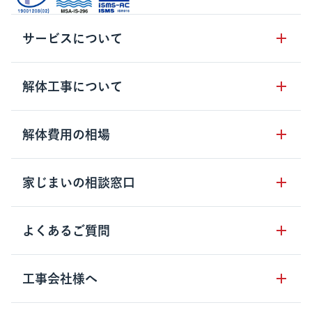
サービスについて
サービスの流れ
解体工事について
サービスのメリット
解体工事の基礎知識
解体費用の相場
クラッソーネの自治体連携
解体工事に関わる法律
解体工事会社の特徴
木造住宅の相場
家じまいの相談窓口
用語集
無料ご相談窓口
鉄骨造住宅の相場
解体工事の流れ
運営会社について
家じまいの相談窓口
よくあるご質問
RC造住宅の相場
解体費用の見方
安心保証パックについて
アパート・長屋の相場
土地活用の種類
クラッソーネの利用方法
工事会社様へ
お客さまの声
ビル・マンションの相場
大型物件の解体工事
工事の進め方
空き家の処分を検討のお客様へ