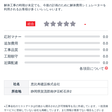
解体工事の時期が未定でも、今後の計画のために解体費用シミュレーターを
利用されるお客様が多くいらっしゃいます。
-
総合
応対マナー
0.0
追加費用
0.0
工事品質
0.0
工期順守
0.0
近隣配慮
0.0
各項目について
恵比寿建設株式会社
社名
静岡県賀茂郡南伊豆町石井2
所在地
※工事会社のリストデータは行政から開示された許可情報等を元に作成しています。一括見積
サービスに登録していない会社も掲載しています。また情報が最新でない場合もございま