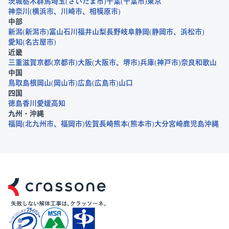
茨城
栃木
群馬
埼玉
さいたま市
千葉
千葉市
東京
神奈川
横浜市
川崎市
相模原市
中部
新潟
新潟市
富山
石川
福井
山梨
長野
岐阜
静岡
静岡市
浜松市
愛知
名古屋市
近畿
三重
滋賀
京都
京都市
大阪
大阪市
堺市
兵庫
神戸市
奈良
和歌山
中国
鳥取
島根
岡山
岡山市
広島
広島市
山口
四国
徳島
香川
愛媛
高知
九州・沖縄
福岡
北九州市
福岡市
佐賀
長崎
熊本
熊本市
大分
宮崎
鹿児島
沖縄