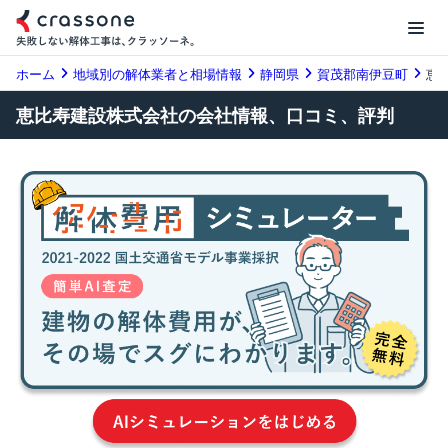
ホーム
地域別の解体業者と相場情報
静岡県
賀茂郡南伊豆町
恵
恵比寿建設株式会社の会社情報、口コミ、評判