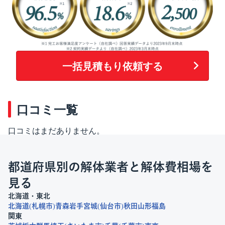
一括見積もり依頼する
口コミ一覧
口コミはまだありません。
都道府県別の解体業者と解体費相場を
見る
北海道・東北
北海道
札幌市
青森
岩手
宮城
仙台市
秋田
山形
福島
関東