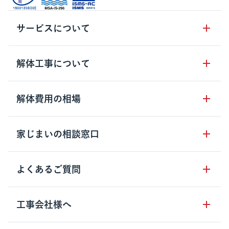
サービスについて
サービスの流れ
解体工事について
サービスのメリット
解体工事の基礎知識
解体費用の相場
クラッソーネの自治体連携
解体工事に関わる法律
解体工事会社の特徴
木造住宅の相場
家じまいの相談窓口
用語集
無料ご相談窓口
鉄骨造住宅の相場
解体工事の流れ
運営会社について
家じまいの相談窓口
よくあるご質問
RC造住宅の相場
解体費用の見方
安心保証パックについて
アパート・長屋の相場
土地活用の種類
クラッソーネの利用方法
工事会社様へ
お客さまの声
ビル・マンションの相場
大型物件の解体工事
工事の進め方
空き家の処分を検討のお客様へ