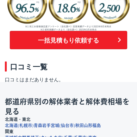
一括見積もり依頼する
口コミ一覧
口コミはまだありません。
都道府県別の解体業者と解体費相場を
見る
北海道・東北
北海道
札幌市
青森
岩手
宮城
仙台市
秋田
山形
福島
関東