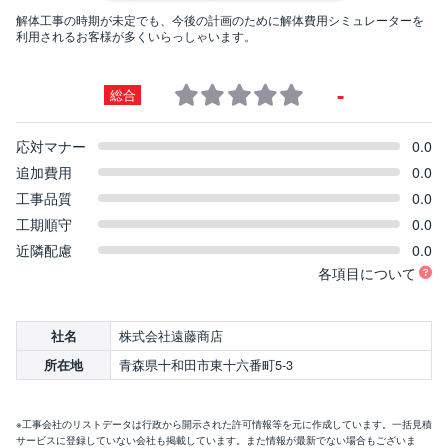
解体工事の時期が未定でも、今後の計画のために解体費用シミュレーターを
利用されるお客様が多くいらっしゃいます。
-
総合
応対マナー
0.0
追加費用
0.0
工事品質
0.0
工期順守
0.0
近隣配慮
0.0
各項目について
株式会社遠藤商店
社名
青森県十和田市東十六番町5-3
所在地
※工事会社のリストデータは行政から開示された許可情報等を元に作成しています。一括見積
サービスに登録していない会社も掲載しています。また情報が最新でない場合もございま