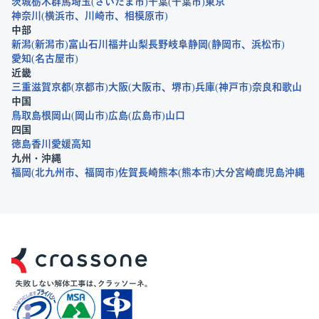
茨城
栃木
群馬
埼玉
さいたま市
千葉
千葉市
東京
神奈川
横浜市
川崎市
相模原市
中部
新潟
新潟市
富山
石川
福井
山梨
長野
岐阜
静岡
静岡市
浜松市
愛知
名古屋市
近畿
三重
滋賀
京都
京都市
大阪
大阪市
堺市
兵庫
神戸市
奈良
和歌山
中国
鳥取
島根
岡山
岡山市
広島
広島市
山口
四国
徳島
香川
愛媛
高知
九州・沖縄
福岡
北九州市
福岡市
佐賀
長崎
熊本
熊本市
大分
宮崎
鹿児島
沖縄