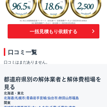
一括見積もり依頼する
口コミ一覧
口コミはまだありません。
都道府県別の解体業者と解体費相場を
見る
北海道・東北
北海道
札幌市
青森
岩手
宮城
仙台市
秋田
山形
福島
関東