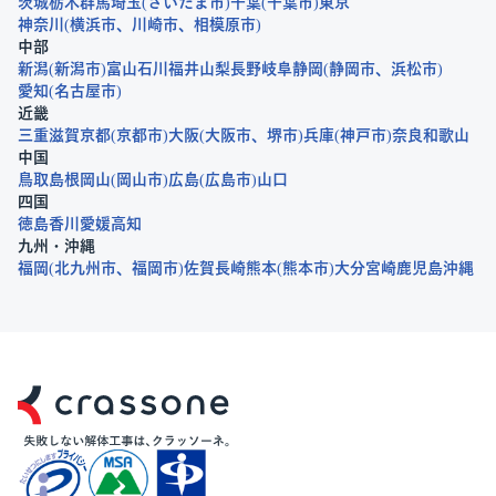
茨城
栃木
群馬
埼玉
さいたま市
千葉
千葉市
東京
神奈川
横浜市
川崎市
相模原市
中部
新潟
新潟市
富山
石川
福井
山梨
長野
岐阜
静岡
静岡市
浜松市
愛知
名古屋市
近畿
三重
滋賀
京都
京都市
大阪
大阪市
堺市
兵庫
神戸市
奈良
和歌山
中国
鳥取
島根
岡山
岡山市
広島
広島市
山口
四国
徳島
香川
愛媛
高知
九州・沖縄
福岡
北九州市
福岡市
佐賀
長崎
熊本
熊本市
大分
宮崎
鹿児島
沖縄