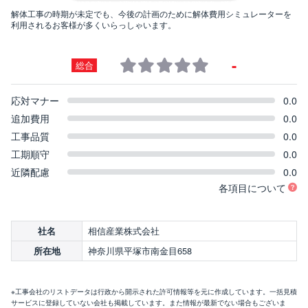
解体工事の時期が未定でも、今後の計画のために解体費用シミュレーターを
利用されるお客様が多くいらっしゃいます。
-
総合
応対マナー
0.0
追加費用
0.0
工事品質
0.0
工期順守
0.0
近隣配慮
0.0
各項目について
相信産業株式会社
社名
神奈川県平塚市南金目658
所在地
※工事会社のリストデータは行政から開示された許可情報等を元に作成しています。一括見積
サービスに登録していない会社も掲載しています。また情報が最新でない場合もございま