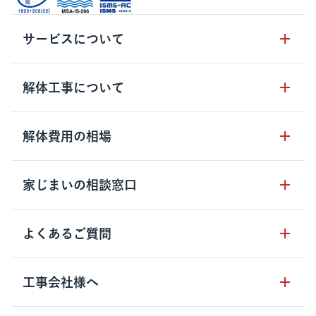
サービスについて
サービスの流れ
解体工事について
サービスのメリット
解体工事の基礎知識
解体費用の相場
クラッソーネの自治体連携
解体工事に関わる法律
解体工事会社の特徴
木造住宅の相場
家じまいの相談窓口
用語集
無料ご相談窓口
鉄骨造住宅の相場
解体工事の流れ
運営会社について
家じまいの相談窓口
よくあるご質問
RC造住宅の相場
解体費用の見方
安心保証パックについて
アパート・長屋の相場
土地活用の種類
クラッソーネの利用方法
工事会社様へ
お客さまの声
ビル・マンションの相場
大型物件の解体工事
工事の進め方
空き家の処分を検討のお客様へ