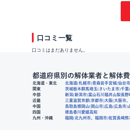
口コミ一覧
口コミはまだありません。
都道府県別の解体業者と解体費
北海道・東北
北海道
札幌市
青森
岩手
宮城
仙台
関東
茨城
栃木
群馬
埼玉
さいたま市
千葉
中部
新潟
新潟市
富山
石川
福井
山梨
長野
近畿
三重
滋賀
京都
京都市
大阪
大阪市
中国
鳥取
島根
岡山
岡山市
広島
広島市
四国
徳島
香川
愛媛
高知
九州・沖縄
福岡
北九州市
福岡市
佐賀
長崎
熊