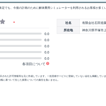
未定でも、今後の計画のために解体費用シミュレーターを利用されるお客様が多く
-
有限会社石田造
社名
神奈川県平塚市上
所在地
0.0
0.0
0.0
0.0
0.0
各項目について
開示された許可情報等を元に作成しています。一括見積サービスに登録していない会社も掲載してい
情報に基づいて生じた損害についての責任を負いません。