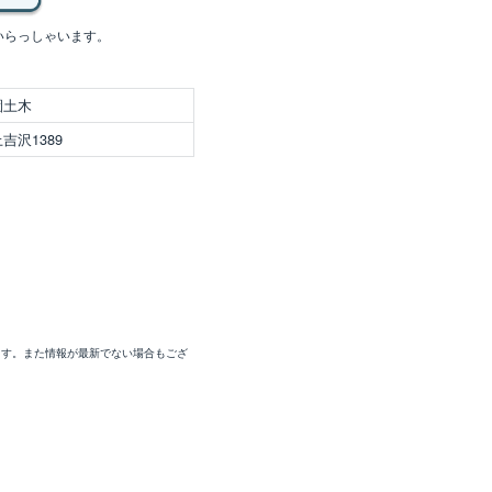
いらっしゃいます。
園土木
吉沢1389
ます。また情報が最新でない場合もござ