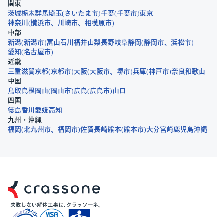
関東
茨城
栃木
群馬
埼玉
さいたま市
千葉
千葉市
東京
神奈川
横浜市
川崎市
相模原市
中部
新潟
新潟市
富山
石川
福井
山梨
長野
岐阜
静岡
静岡市
浜松市
愛知
名古屋市
近畿
三重
滋賀
京都
京都市
大阪
大阪市
堺市
兵庫
神戸市
奈良
和歌山
中国
鳥取
島根
岡山
岡山市
広島
広島市
山口
四国
徳島
香川
愛媛
高知
九州・沖縄
福岡
北九州市
福岡市
佐賀
長崎
熊本
熊本市
大分
宮崎
鹿児島
沖縄