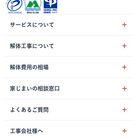
サービスについて
サービスの流れ
解体工事について
サービスのメリット
解体工事の基礎知識
解体費用の相場
クラッソーネの自治体連携
解体工事に関わる法律
解体工事会社の特徴
木造住宅の相場
家じまいの相談窓口
用語集
無料ご相談窓口
鉄骨造住宅の相場
解体工事の流れ
運営会社について
家じまいの相談窓口
よくあるご質問
RC造住宅の相場
解体費用の見方
安心保証パックについて
アパート・長屋の相場
土地活用の種類
クラッソーネの利用方法
工事会社様へ
お客さまの声
ビル・マンションの相場