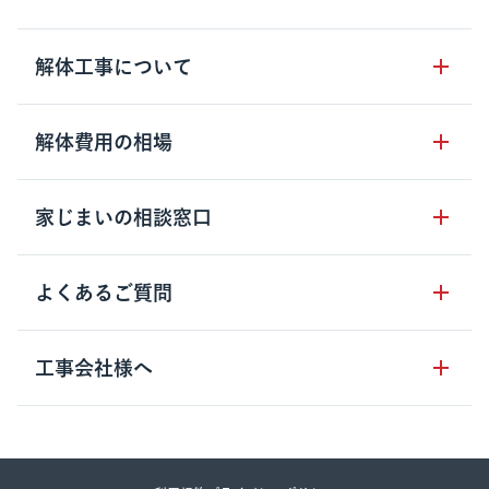
サービスの流れ
解体工事について
サービスのメリット
解体工事の基礎知識
解体費用の相場
クラッソーネの自治体連携
解体工事に関わる法律
解体工事会社の特徴
木造住宅の相場
家じまいの相談窓口
用語集
無料ご相談窓口
鉄骨造住宅の相場
解体工事の流れ
運営会社について
家じまいの相談窓口
よくあるご質問
RC造住宅の相場
解体費用の見方
安心保証パックについて
アパート・長屋の相場
土地活用の種類
クラッソーネの利用方法
工事会社様へ
お客さまの声
ビル・マンションの相場
大型物件の解体工事
工事の進め方
空き家の処分を検討のお客様へ
店舗・工場の相場
登録をご希望の工事会社様
セミナー
費用・見積り・税金
建築費用の削減をご検討のお客様へ
内装解体・原状回復の相場