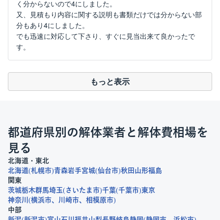
く分からないので4にしました。
又、見積もり内容に関する説明も書類だけでは分からない部
分もあり4にしました。
でも迅速に対応して下さり、すぐに見当出来て良かったで
す。
もっと表示
都道府県別の解体業者と解体費相場を
見る
北海道・東北
北海道
札幌市
青森
岩手
宮城
仙台市
秋田
山形
福島
関東
茨城
栃木
群馬
埼玉
さいたま市
千葉
千葉市
東京
神奈川
横浜市
川崎市
相模原市
中部
新潟
新潟市
富山
石川
福井
山梨
長野
岐阜
静岡
静岡市
浜松市