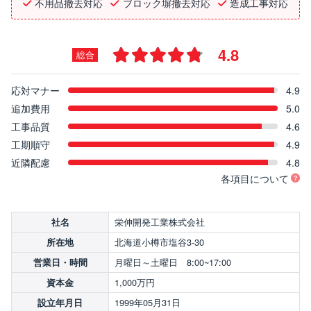
不用品撤去対応
ブロック塀撤去対応
造成工事対応
4.8
総合
応対マナー
4.9
追加費用
5.0
工事品質
4.6
工期順守
4.9
近隣配慮
4.8
各項目について
栄伸開発工業株式会社
社名
北海道小樽市塩谷3-30
所在地
月曜日～土曜日 8:00~17:00
営業日・時間
1,000万円
資本金
1999年05月31日
設立年月日