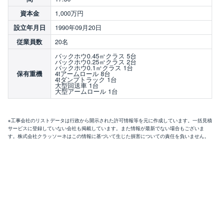
1,000万円
資本金
1990年09月20日
設立年月日
20名
従業員数
バックホウ0.45㎥クラス 5台
バックホウ0.25㎥クラス 2台
バックホウ0.1㎥クラス 1台
4tアームロール 8台
保有重機
4tダンプトラック 1台
大型回送車 1台
大型アームロール 1台
※工事会社のリストデータは行政から開示された許可情報等を元に作成しています。一括見積
サービスに登録していない会社も掲載しています。また情報が最新でない場合もございま
す。株式会社クラッソーネはこの情報に基づいて生じた損害についての責任を負いません。