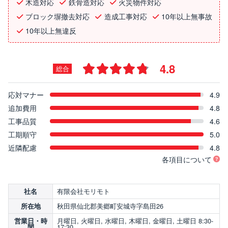
木造対応
鉄骨造対応
火災物件対応
ブロック塀撤去対応
造成工事対応
10年以上無事故
10年以上無違反
4.8
総合
応対マナー
4.9
追加費用
4.8
工事品質
4.6
工期順守
5.0
近隣配慮
4.8
各項目について
有限会社モリモト
社名
秋田県仙北郡美郷町安城寺字島田26
所在地
月曜日, 火曜日, 水曜日, 木曜日, 金曜日, 土曜日 8:30-
営業日・時
17:30
間