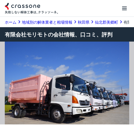
ホーム
地域別の解体業者と相場情報
秋田県
仙北郡美郷町
有限
有限会社モリモトの会社情報、口コミ、評判