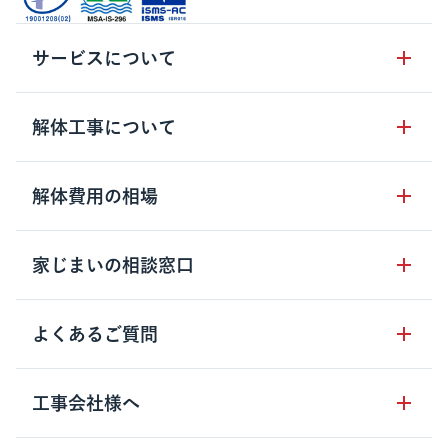
サービスについて
サービスの流れ
解体工事について
サービスのメリット
解体工事の基礎知識
解体費用の相場
クラッソーネの自治体連携
解体工事に関わる法律
解体工事会社の特徴
木造住宅の相場
家じまいの相談窓口
用語集
無料ご相談窓口
鉄骨造住宅の相場
解体工事の流れ
運営会社について
家じまいの相談窓口
よくあるご質問
RC造住宅の相場
解体費用の見方
安心保証パックについて
アパート・長屋の相場
土地活用の種類
クラッソーネの利用方法
工事会社様へ
お客さまの声
ビル・マンションの相場
大型物件の解体工事
工事の進め方
空き家の処分を検討のお客様へ