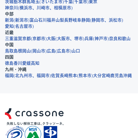
茨城
栃木
群馬
埼玉
さいたま市
千葉
千葉市
東京
神奈川
横浜市
川崎市
相模原市
中部
新潟
新潟市
富山
石川
福井
山梨
長野
岐阜
静岡
静岡市
浜松市
愛知
名古屋市
近畿
三重
滋賀
京都
京都市
大阪
大阪市
堺市
兵庫
神戸市
奈良
和歌山
中国
鳥取
島根
岡山
岡山市
広島
広島市
山口
四国
徳島
香川
愛媛
高知
九州・沖縄
福岡
北九州市
福岡市
佐賀
長崎
熊本
熊本市
大分
宮崎
鹿児島
沖縄