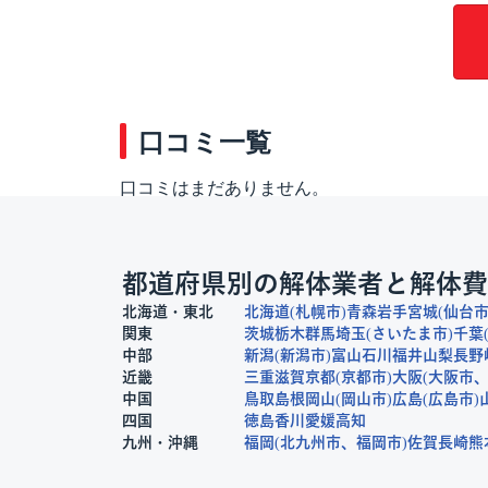
口コミ一覧
口コミはまだありません。
都道府県別の解体業者と解体費
北海道・東北
北海道
札幌市
青森
岩手
宮城
仙台
関東
茨城
栃木
群馬
埼玉
さいたま市
千葉
中部
新潟
新潟市
富山
石川
福井
山梨
長野
近畿
三重
滋賀
京都
京都市
大阪
大阪市
中国
鳥取
島根
岡山
岡山市
広島
広島市
四国
徳島
香川
愛媛
高知
九州・沖縄
福岡
北九州市
福岡市
佐賀
長崎
熊