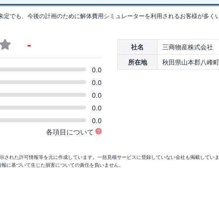
未定でも、今後の計画のために解体費用シミュレーターを利用されるお客様が多く
-
三商物産株式会社
社名
秋田県山本郡八峰町
所在地
0.0
0.0
0.0
0.0
0.0
各項目について
開示された許可情報等を元に作成しています。一括見積サービスに登録していない会社も掲載してい
情報に基づいて生じた損害についての責任を負いません。