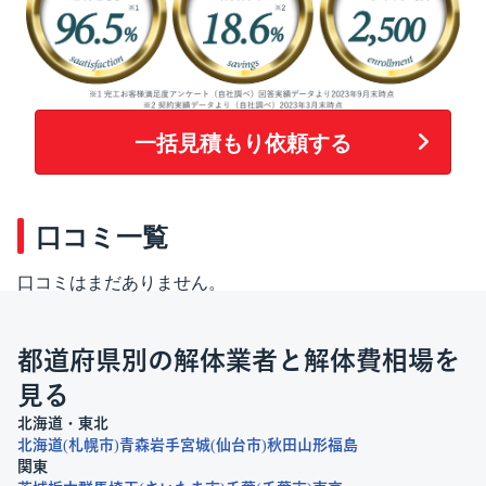
一括見積もり依頼する
口コミ一覧
口コミはまだありません。
都道府県別の解体業者と解体費相場を
見る
北海道・東北
北海道
札幌市
青森
岩手
宮城
仙台市
秋田
山形
福島
関東