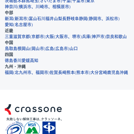
茨城
栃木
群馬
埼玉
さいたま市
千葉
千葉市
東京
神奈川
横浜市
川崎市
相模原市
中部
新潟
新潟市
富山
石川
福井
山梨
長野
岐阜
静岡
静岡市
浜松市
愛知
名古屋市
近畿
三重
滋賀
京都
京都市
大阪
大阪市
堺市
兵庫
神戸市
奈良
和歌山
中国
鳥取
島根
岡山
岡山市
広島
広島市
山口
四国
徳島
香川
愛媛
高知
九州・沖縄
福岡
北九州市
福岡市
佐賀
長崎
熊本
熊本市
大分
宮崎
鹿児島
沖縄