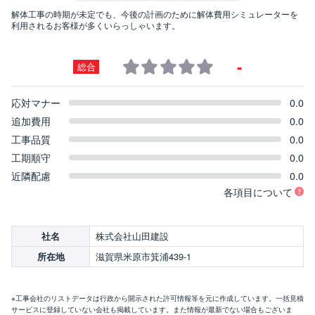
解体工事の時期が未定でも、今後の計画のために解体費用シミュレーターを
利用されるお客様が多くいらっしゃいます。
-
総合
応対マナー
0.0
追加費用
0.0
工事品質
0.0
工期順守
0.0
近隣配慮
0.0
各項目について
株式会社山田建設
社名
滋賀県米原市箕浦439-1
所在地
※工事会社のリストデータは行政から開示された許可情報等を元に作成しています。一括見積
サービスに登録していない会社も掲載しています。また情報が最新でない場合もございま