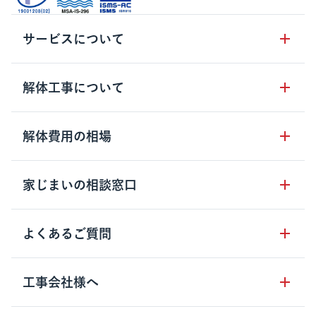
サービスについて
サービスの流れ
解体工事について
サービスのメリット
解体工事の基礎知識
解体費用の相場
クラッソーネの自治体連携
解体工事に関わる法律
解体工事会社の特徴
木造住宅の相場
家じまいの相談窓口
用語集
無料ご相談窓口
鉄骨造住宅の相場
解体工事の流れ
運営会社について
家じまいの相談窓口
よくあるご質問
RC造住宅の相場
解体費用の見方
安心保証パックについて
アパート・長屋の相場
土地活用の種類
クラッソーネの利用方法
工事会社様へ
お客さまの声
ビル・マンションの相場
大型物件の解体工事
工事の進め方
空き家の処分を検討のお客様へ