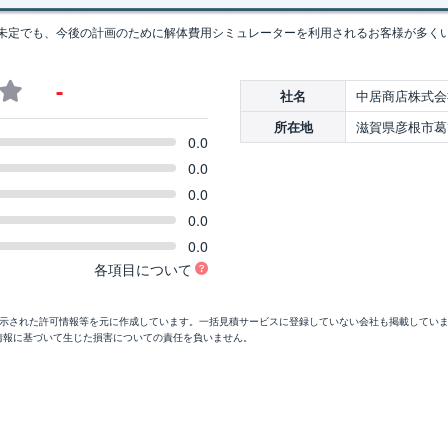
未定でも、今後の計画のために解体費用シミュレーターを利用されるお客様が多く
-
中居商店株式会
社名
滋賀県彦根市葛籠
所在地
0.0
0.0
0.0
0.0
0.0
各項目について
開示された許可情報等を元に作成しています。一括見積サービスに登録していない会社も掲載してい
情報に基づいて生じた損害についての責任を負いません。