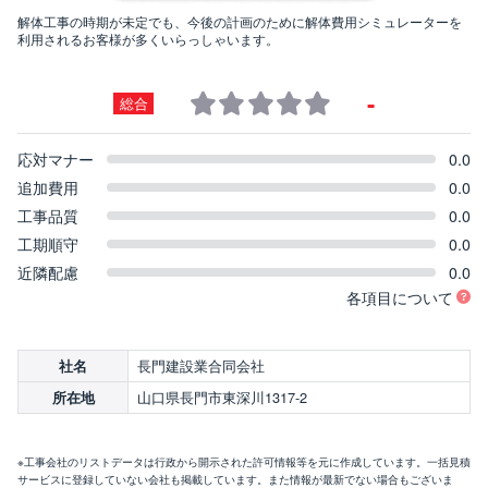
解体工事の時期が未定でも、今後の計画のために解体費用シミュレーターを
利用されるお客様が多くいらっしゃいます。
-
総合
応対マナー
0.0
追加費用
0.0
工事品質
0.0
工期順守
0.0
近隣配慮
0.0
各項目について
長門建設業合同会社
社名
山口県長門市東深川1317-2
所在地
※工事会社のリストデータは行政から開示された許可情報等を元に作成しています。一括見積
サービスに登録していない会社も掲載しています。また情報が最新でない場合もございま