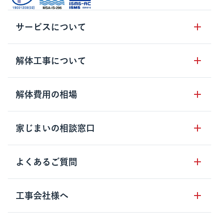
サービスについて
サービスの流れ
解体工事について
サービスのメリット
解体工事の基礎知識
解体費用の相場
クラッソーネの自治体連携
解体工事に関わる法律
解体工事会社の特徴
木造住宅の相場
家じまいの相談窓口
用語集
無料ご相談窓口
鉄骨造住宅の相場
解体工事の流れ
運営会社について
家じまいの相談窓口
よくあるご質問
RC造住宅の相場
解体費用の見方
安心保証パックについて
アパート・長屋の相場
土地活用の種類
クラッソーネの利用方法
工事会社様へ
お客さまの声
ビル・マンションの相場
大型物件の解体工事
工事の進め方
空き家の処分を検討のお客様へ