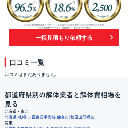
一括見積もり依頼する
口コミ一覧
口コミはまだありません。
都道府県別の解体業者と解体費相場を
見る
北海道・東北
北海道
札幌市
青森
岩手
宮城
仙台市
秋田
山形
福島
関東