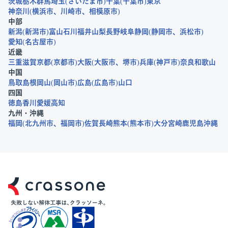
茨城
栃木
群馬
埼玉
さいたま市
千葉
千葉市
東京
神奈川
横浜市
川崎市
相模原市
中部
新潟
新潟市
富山
石川
福井
山梨
長野
岐阜
静岡
静岡市
浜松市
愛知
名古屋市
近畿
三重
滋賀
京都
京都市
大阪
大阪市
堺市
兵庫
神戸市
奈良
和歌山
中国
鳥取
島根
岡山
岡山市
広島
広島市
山口
四国
徳島
香川
愛媛
高知
九州・沖縄
福岡
北九州市
福岡市
佐賀
長崎
熊本
熊本市
大分
宮崎
鹿児島
沖縄