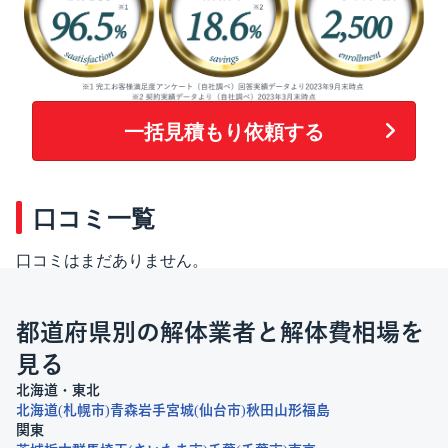
一括見積もり依頼する
口コミ一覧
口コミはまだありません。
都道府県別の解体業者と解体費相場を
見る
北海道・東北
北海道
札幌市
青森
岩手
宮城
仙台市
秋田
山形
福島
関東