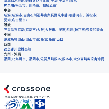
茨城
栃木
群馬
埼玉
さいたま市
千葉
千葉市
東京
神奈川
横浜市
川崎市
相模原市
中部
新潟
新潟市
富山
石川
福井
山梨
長野
岐阜
静岡
静岡市
浜松市
愛知
名古屋市
近畿
三重
滋賀
京都
京都市
大阪
大阪市
堺市
兵庫
神戸市
奈良
和歌山
中国
鳥取
島根
岡山
岡山市
広島
広島市
山口
四国
徳島
香川
愛媛
高知
九州・沖縄
福岡
北九州市
福岡市
佐賀
長崎
熊本
熊本市
大分
宮崎
鹿児島
沖縄