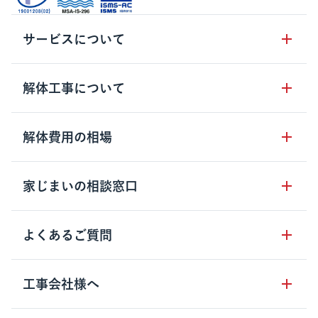
サービスについて
サービスの流れ
解体工事について
サービスのメリット
解体工事の基礎知識
解体費用の相場
クラッソーネの自治体連携
解体工事に関わる法律
解体工事会社の特徴
木造住宅の相場
家じまいの相談窓口
用語集
無料ご相談窓口
鉄骨造住宅の相場
解体工事の流れ
運営会社について
家じまいの相談窓口
よくあるご質問
RC造住宅の相場
解体費用の見方
安心保証パックについて
アパート・長屋の相場
土地活用の種類
クラッソーネの利用方法
工事会社様へ
お客さまの声
ビル・マンションの相場
大型物件の解体工事
工事の進め方
空き家の処分を検討のお客様へ