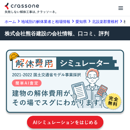
ホーム
地域別の解体業者と相場情報
愛知県
北設楽郡豊根村
株
株式会社熊谷建設の会社情報、口コミ、評判