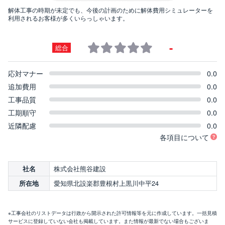
解体工事の時期が未定でも、今後の計画のために解体費用シミュレーターを
利用されるお客様が多くいらっしゃいます。
-
総合
応対マナー
0.0
追加費用
0.0
工事品質
0.0
工期順守
0.0
近隣配慮
0.0
各項目について
株式会社熊谷建設
社名
愛知県北設楽郡豊根村上黒川中平24
所在地
※工事会社のリストデータは行政から開示された許可情報等を元に作成しています。一括見積
サービスに登録していない会社も掲載しています。また情報が最新でない場合もございま