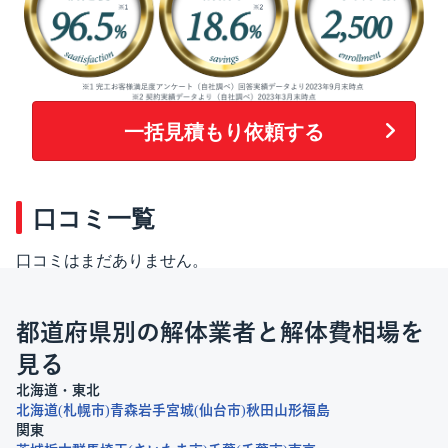
一括見積もり依頼する
口コミ一覧
口コミはまだありません。
都道府県別の解体業者と解体費相場を
見る
北海道・東北
北海道
札幌市
青森
岩手
宮城
仙台市
秋田
山形
福島
関東