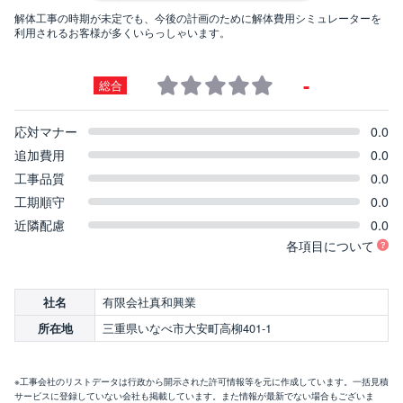
解体工事の時期が未定でも、今後の計画のために解体費用シミュレーターを
利用されるお客様が多くいらっしゃいます。
-
総合
応対マナー
0.0
追加費用
0.0
工事品質
0.0
工期順守
0.0
近隣配慮
0.0
各項目について
有限会社真和興業
社名
三重県いなべ市大安町高柳401-1
所在地
※工事会社のリストデータは行政から開示された許可情報等を元に作成しています。一括見積
サービスに登録していない会社も掲載しています。また情報が最新でない場合もございま