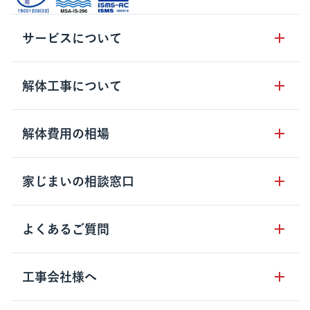
サービスについて
サービスの流れ
解体工事について
サービスのメリット
解体工事の基礎知識
解体費用の相場
クラッソーネの自治体連携
解体工事に関わる法律
解体工事会社の特徴
木造住宅の相場
家じまいの相談窓口
用語集
無料ご相談窓口
鉄骨造住宅の相場
解体工事の流れ
運営会社について
家じまいの相談窓口
よくあるご質問
RC造住宅の相場
解体費用の見方
安心保証パックについて
アパート・長屋の相場
土地活用の種類
クラッソーネの利用方法
工事会社様へ
お客さまの声
ビル・マンションの相場
大型物件の解体工事
工事の進め方
空き家の処分を検討のお客様へ