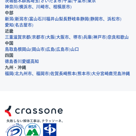
茨城
栃木
群馬
埼玉
さいたま市
千葉
千葉市
東京
神奈川
横浜市
川崎市
相模原市
中部
新潟
新潟市
富山
石川
福井
山梨
長野
岐阜
静岡
静岡市
浜松市
愛知
名古屋市
近畿
三重
滋賀
京都
京都市
大阪
大阪市
堺市
兵庫
神戸市
奈良
和歌山
中国
鳥取
島根
岡山
岡山市
広島
広島市
山口
四国
徳島
香川
愛媛
高知
九州・沖縄
福岡
北九州市
福岡市
佐賀
長崎
熊本
熊本市
大分
宮崎
鹿児島
沖縄