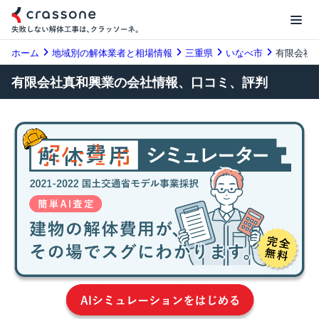
ホーム
地域別の解体業者と相場情報
三重県
いなべ市
有限会社
有限会社真和興業の会社情報、口コミ、評判