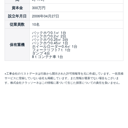
300万円
資本金
2006年04月27日
設立年月日
10名
従業員数
バックホウ0.1㎥ 1台
バックホウ0.2㎥ 2台
バックホウ0.25㎥ 3台
バックホウ0.45㎥ 1台
保有重機
ホイールローダー0.4㎥ 1台
フォークリフト7ｔ 1台
ダンプ 4台
8ｔコンテナ車 1台
※工事会社のリストデータは行政から開示された許可情報等を元に作成しています。一括見積
サービスに登録していない会社も掲載しています。また情報が最新でない場合もございま
す。株式会社クラッソーネはこの情報に基づいて生じた損害についての責任を負いません。