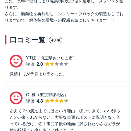
また、長年の取引により廃棄物の処分場を選定しコスダウンを図
ります。
さらに！廃棄物を再利用しコンクリートブロックの製造もしてお
りますので、解体後の環境への配慮も気にしております！！
口コミ一覧
40
件
Y.T様（埼玉県さいたま市）
2.0
評価
見積もりが予算より高かった。
O.I様（東京都練馬区）
4.8
評価
あえて２つ満足までにはという理由 ①いつきて、いつ帰っ
たのか良くわからない。大事な書類もポストに説明もなく入
っているだけ。②工事完了後の地面に残された小さなガラが
他の現場より少し多いと感じました。