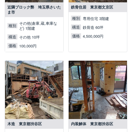
近隣ブロック弊 埼玉県さいた
鉄骨住居 東京都文京区
ま市
種別
専用住宅 3階建
その他(倉庫,蔵,車庫な
種別
構造
鉄骨造 60坪
ど) 1階建
価格
4,500,000円
構造
その他 10坪
価格
100,000円
木造 東京都渋谷区
内装解体 東京都渋谷区