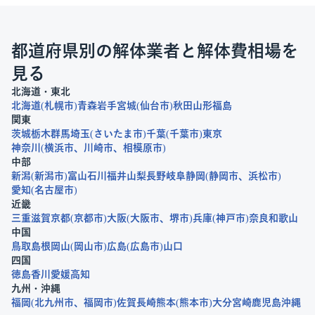
都道府県別の解体業者と解体費相場を
見る
北海道・東北
北海道
札幌市
青森
岩手
宮城
仙台市
秋田
山形
福島
関東
茨城
栃木
群馬
埼玉
さいたま市
千葉
千葉市
東京
神奈川
横浜市
川崎市
相模原市
中部
新潟
新潟市
富山
石川
福井
山梨
長野
岐阜
静岡
静岡市
浜松市
愛知
名古屋市
近畿
三重
滋賀
京都
京都市
大阪
大阪市
堺市
兵庫
神戸市
奈良
和歌山
中国
鳥取
島根
岡山
岡山市
広島
広島市
山口
四国
徳島
香川
愛媛
高知
九州・沖縄
福岡
北九州市
福岡市
佐賀
長崎
熊本
熊本市
大分
宮崎
鹿児島
沖縄