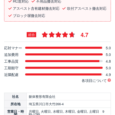
RC造対応
不用品撤去対応
アスベスト含有建材撤去対応
吹付アスベスト撤去対応
ブロック塀撤去対応
4.7
総合
応対マナー
5.0
追加費用
5.0
工事品質
4.8
工期順守
5.0
近隣配慮
4.9
各項目について
躯体整形有限会社
社名
埼玉県川口市大竹266-4
所在地
月曜日, 火曜日, 水曜日, 木曜日, 金曜日, 土曜日 9
営業日・時
時-17時
間