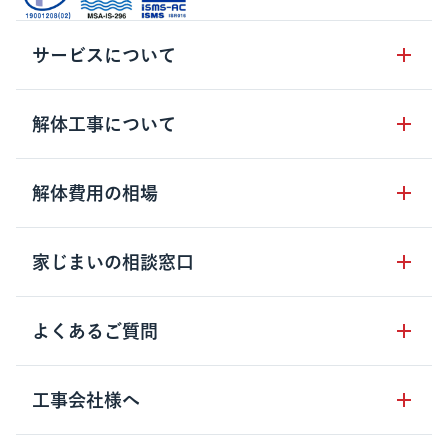
サービスについて
サービスの流れ
解体工事について
サービスのメリット
解体工事の基礎知識
解体費用の相場
クラッソーネの自治体連携
解体工事に関わる法律
解体工事会社の特徴
木造住宅の相場
家じまいの相談窓口
用語集
無料ご相談窓口
鉄骨造住宅の相場
解体工事の流れ
運営会社について
家じまいの相談窓口
よくあるご質問
RC造住宅の相場
解体費用の見方
安心保証パックについて
アパート・長屋の相場
土地活用の種類
クラッソーネの利用方法
工事会社様へ
お客さまの声
ビル・マンションの相場
大型物件の解体工事
工事の進め方
空き家の処分を検討のお客様へ