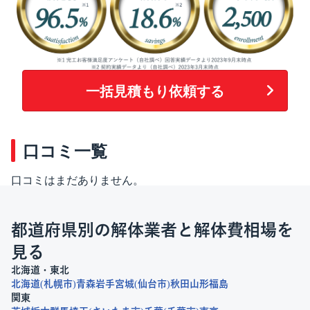
一括見積もり依頼する
口コミ一覧
口コミはまだありません。
都道府県別の解体業者と解体費相場を
見る
北海道・東北
北海道
札幌市
青森
岩手
宮城
仙台市
秋田
山形
福島
関東