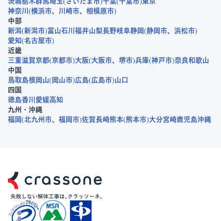
茨城
栃木
群馬
埼玉
さいたま市
千葉
千葉市
東京
神奈川
横浜市
川崎市
相模原市
中部
新潟
新潟市
富山
石川
福井
山梨
長野
岐阜
静岡
静岡市
浜松市
愛知
名古屋市
近畿
三重
滋賀
京都
京都市
大阪
大阪市
堺市
兵庫
神戸市
奈良
和歌山
中国
鳥取
島根
岡山
岡山市
広島
広島市
山口
四国
徳島
香川
愛媛
高知
九州・沖縄
福岡
北九州市
福岡市
佐賀
長崎
熊本
熊本市
大分
宮崎
鹿児島
沖縄