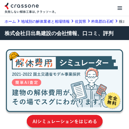
ホーム
地域別の解体業者と相場情報
佐賀県
杵島郡白石町
株式
株式会社日出島建設の会社情報、口コミ、評判