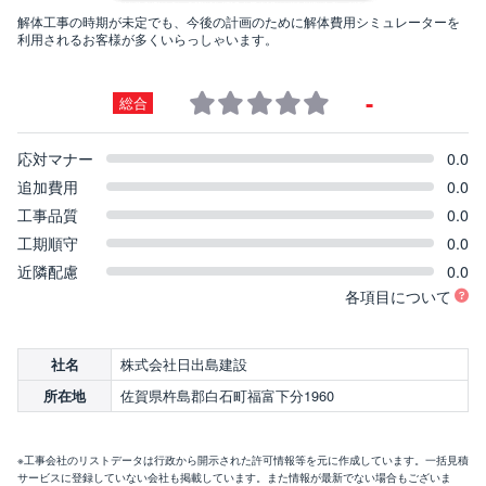
解体工事の時期が未定でも、今後の計画のために解体費用シミュレーターを
利用されるお客様が多くいらっしゃいます。
-
総合
応対マナー
0.0
追加費用
0.0
工事品質
0.0
工期順守
0.0
近隣配慮
0.0
各項目について
株式会社日出島建設
社名
佐賀県杵島郡白石町福富下分1960
所在地
※工事会社のリストデータは行政から開示された許可情報等を元に作成しています。一括見積
サービスに登録していない会社も掲載しています。また情報が最新でない場合もございま