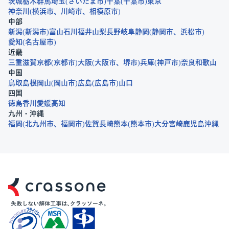
茨城
栃木
群馬
埼玉
さいたま市
千葉
千葉市
東京
神奈川
横浜市
川崎市
相模原市
中部
新潟
新潟市
富山
石川
福井
山梨
長野
岐阜
静岡
静岡市
浜松市
愛知
名古屋市
近畿
三重
滋賀
京都
京都市
大阪
大阪市
堺市
兵庫
神戸市
奈良
和歌山
中国
鳥取
島根
岡山
岡山市
広島
広島市
山口
四国
徳島
香川
愛媛
高知
九州・沖縄
福岡
北九州市
福岡市
佐賀
長崎
熊本
熊本市
大分
宮崎
鹿児島
沖縄