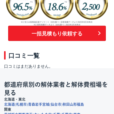
一括見積もり依頼する
口コミ一覧
口コミはまだありません。
都道府県別の解体業者と解体費相場を
見る
北海道・東北
北海道
札幌市
青森
岩手
宮城
仙台市
秋田
山形
福島
関東