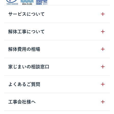
サービスについて
サービスの流れ
解体工事について
サービスのメリット
解体工事の基礎知識
解体費用の相場
クラッソーネの自治体連携
解体工事に関わる法律
解体工事会社の特徴
木造住宅の相場
家じまいの相談窓口
用語集
無料ご相談窓口
鉄骨造住宅の相場
解体工事の流れ
運営会社について
家じまいの相談窓口
よくあるご質問
RC造住宅の相場
解体費用の見方
安心保証パックについて
アパート・長屋の相場
土地活用の種類
クラッソーネの利用方法
工事会社様へ
お客さまの声
ビル・マンションの相場
大型物件の解体工事
工事の進め方
空き家の処分を検討のお客様へ