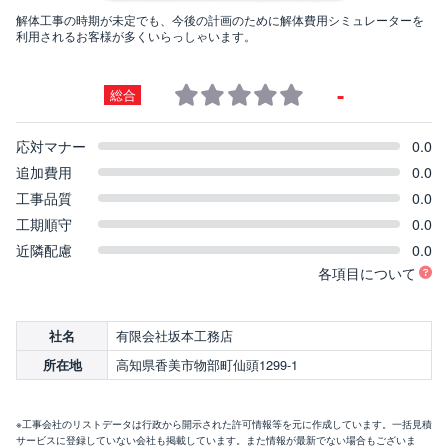
解体工事の時期が未定でも、今後の計画のために解体費用シミュレーターを
利用されるお客様が多くいらっしゃいます。
-
総合
応対マナー
0.0
追加費用
0.0
工事品質
0.0
工期順守
0.0
近隣配慮
0.0
各項目について
有限会社坂本工務店
社名
高知県香美市物部町仙頭1299-1
所在地
※工事会社のリストデータは行政から開示された許可情報等を元に作成しています。一括見積
サービスに登録していない会社も掲載しています。また情報が最新でない場合もございま