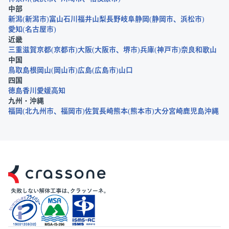
中部
新潟
新潟市
富山
石川
福井
山梨
長野
岐阜
静岡
静岡市
浜松市
愛知
名古屋市
近畿
三重
滋賀
京都
京都市
大阪
大阪市
堺市
兵庫
神戸市
奈良
和歌山
中国
鳥取
島根
岡山
岡山市
広島
広島市
山口
四国
徳島
香川
愛媛
高知
九州・沖縄
福岡
北九州市
福岡市
佐賀
長崎
熊本
熊本市
大分
宮崎
鹿児島
沖縄