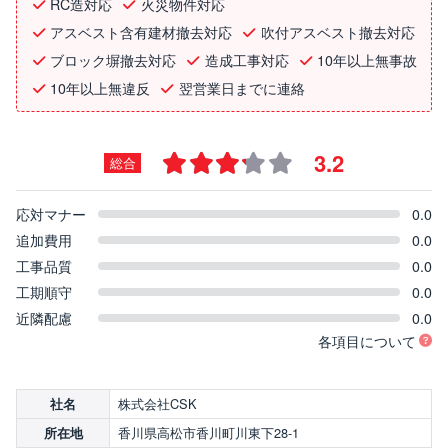
RC造対応
火災物件対応
アスベスト含有建材撤去対応
吹付アスベスト撤去対応
ブロック塀撤去対応
造成工事対応
10年以上無事故
10年以上無違反
翌営業日までに連絡
3.2
総合
応対マナー
0.0
追加費用
0.0
工事品質
0.0
工期順守
0.0
近隣配慮
0.0
各項目について
株式会社CSK
社名
香川県高松市香川町川東下28-1
所在地