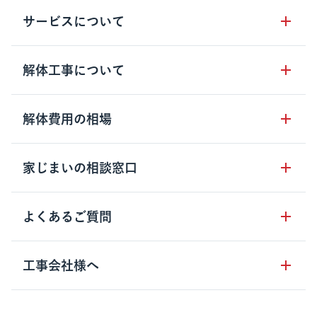
サービスについて
サービスの流れ
解体工事について
サービスのメリット
解体工事の基礎知識
解体費用の相場
クラッソーネの自治体連携
解体工事に関わる法律
解体工事会社の特徴
木造住宅の相場
家じまいの相談窓口
用語集
無料ご相談窓口
鉄骨造住宅の相場
解体工事の流れ
運営会社について
家じまいの相談窓口
よくあるご質問
RC造住宅の相場
解体費用の見方
安心保証パックについて
アパート・長屋の相場
土地活用の種類
クラッソーネの利用方法
工事会社様へ
お客さまの声
ビル・マンションの相場
大型物件の解体工事
工事の進め方
空き家の処分を検討のお客様へ
店舗・工場の相場
登録をご希望の工事会社様
セミナー