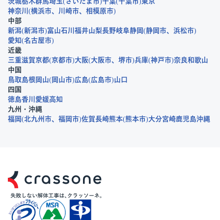
茨城
栃木
群馬
埼玉
さいたま市
千葉
千葉市
東京
神奈川
横浜市
川崎市
相模原市
中部
新潟
新潟市
富山
石川
福井
山梨
長野
岐阜
静岡
静岡市
浜松市
愛知
名古屋市
近畿
三重
滋賀
京都
京都市
大阪
大阪市
堺市
兵庫
神戸市
奈良
和歌山
中国
鳥取
島根
岡山
岡山市
広島
広島市
山口
四国
徳島
香川
愛媛
高知
九州・沖縄
福岡
北九州市
福岡市
佐賀
長崎
熊本
熊本市
大分
宮崎
鹿児島
沖縄