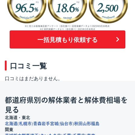
一括見積もり依頼する
口コミ一覧
口コミはまだありません。
都道府県別の解体業者と解体費相場を
見る
北海道・東北
北海道
札幌市
青森
岩手
宮城
仙台市
秋田
山形
福島
関東