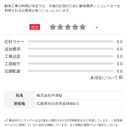
解体工事の時期が未定でも、今後の計画のために解体費用シミュレーターを
利用されるお客様が多くいらっしゃいます。
-
総合
応対マナー
0.0
追加費用
0.0
工事品質
0.0
工期順守
0.0
近隣配慮
0.0
各項目について
株式会社中津組
社名
広島県廿日市市友田843-3
所在地
※工事会社のリストデータは行政から開示された許可情報等を元に作成しています。一括見積
サービスに登録していない会社も掲載しています。また情報が最新でない場合もございま