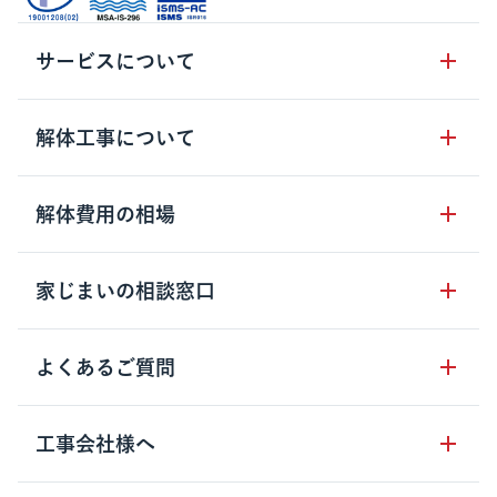
サービスについて
サービスの流れ
解体工事について
サービスのメリット
解体工事の基礎知識
解体費用の相場
クラッソーネの自治体連携
解体工事に関わる法律
解体工事会社の特徴
木造住宅の相場
家じまいの相談窓口
用語集
無料ご相談窓口
鉄骨造住宅の相場
解体工事の流れ
運営会社について
家じまいの相談窓口
よくあるご質問
RC造住宅の相場
解体費用の見方
安心保証パックについて
アパート・長屋の相場
土地活用の種類
クラッソーネの利用方法
工事会社様へ
お客さまの声
ビル・マンションの相場
大型物件の解体工事
工事の進め方
空き家の処分を検討のお客様へ