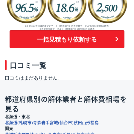
一括見積もり依頼する
口コミ一覧
口コミはまだありません。
都道府県別の解体業者と解体費相場を
見る
北海道・東北
北海道
札幌市
青森
岩手
宮城
仙台市
秋田
山形
福島
関東