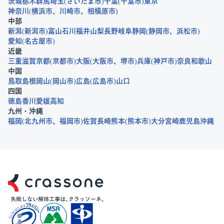
茨城
栃木
群馬
埼玉
さいたま市
千葉
千葉市
東京
神奈川
横浜市
川崎市
相模原市
中部
新潟
新潟市
富山
石川
福井
山梨
長野
岐阜
静岡
静岡市
浜松市
愛知
名古屋市
近畿
三重
滋賀
京都
京都市
大阪
大阪市
堺市
兵庫
神戸市
奈良
和歌山
中国
鳥取
島根
岡山
岡山市
広島
広島市
山口
四国
徳島
香川
愛媛
高知
九州・沖縄
福岡
北九州市
福岡市
佐賀
長崎
熊本
熊本市
大分
宮崎
鹿児島
沖縄