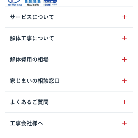
サービスについて
サービスの流れ
解体工事について
サービスのメリット
解体工事の基礎知識
解体費用の相場
クラッソーネの自治体連携
解体工事に関わる法律
解体工事会社の特徴
木造住宅の相場
家じまいの相談窓口
用語集
無料ご相談窓口
鉄骨造住宅の相場
解体工事の流れ
運営会社について
家じまいの相談窓口
よくあるご質問
RC造住宅の相場
解体費用の見方
安心保証パックについて
アパート・長屋の相場
土地活用の種類
クラッソーネの利用方法
工事会社様へ
お客さまの声
ビル・マンションの相場
大型物件の解体工事
工事の進め方
空き家の処分を検討のお客様へ