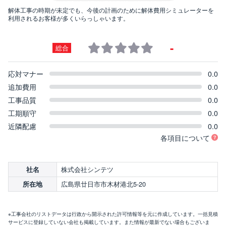
解体工事の時期が未定でも、今後の計画のために解体費用シミュレーターを
利用されるお客様が多くいらっしゃいます。
-
総合
応対マナー
0.0
追加費用
0.0
工事品質
0.0
工期順守
0.0
近隣配慮
0.0
各項目について
株式会社シンテツ
社名
広島県廿日市市木材港北5-20
所在地
※工事会社のリストデータは行政から開示された許可情報等を元に作成しています。一括見積
サービスに登録していない会社も掲載しています。また情報が最新でない場合もございま