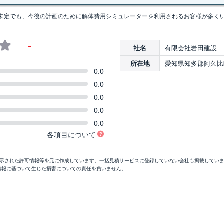
未定でも、今後の計画のために解体費用シミュレーターを利用されるお客様が多く
-
有限会社岩田建設
社名
愛知県知多郡阿久比
所在地
0.0
0.0
0.0
0.0
0.0
各項目について
開示された許可情報等を元に作成しています。一括見積サービスに登録していない会社も掲載してい
情報に基づいて生じた損害についての責任を負いません。