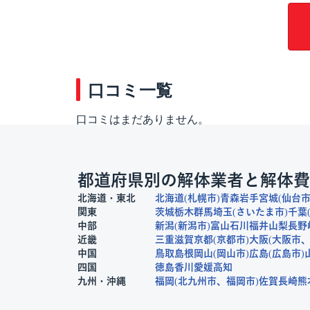
口コミ一覧
口コミはまだありません。
都道府県別の解体業者と解体費
北海道・東北
北海道
札幌市
青森
岩手
宮城
仙台
関東
茨城
栃木
群馬
埼玉
さいたま市
千葉
中部
新潟
新潟市
富山
石川
福井
山梨
長野
近畿
三重
滋賀
京都
京都市
大阪
大阪市
中国
鳥取
島根
岡山
岡山市
広島
広島市
四国
徳島
香川
愛媛
高知
九州・沖縄
福岡
北九州市
福岡市
佐賀
長崎
熊