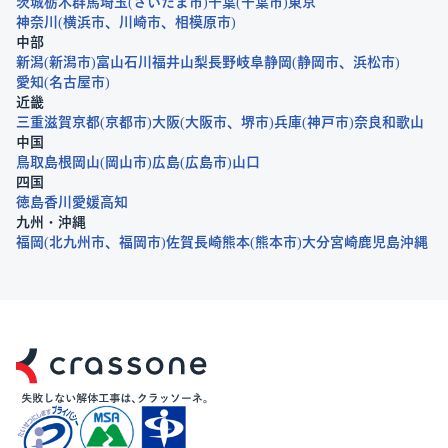
茨城
栃木
群馬
埼玉
さいたま市
千葉
千葉市
東京
神奈川
横浜市
川崎市
相模原市
中部
新潟
新潟市
富山
石川
福井
山梨
長野
岐阜
静岡
静岡市
浜松市
愛知
名古屋市
近畿
三重
滋賀
京都
京都市
大阪
大阪市
堺市
兵庫
神戸市
奈良
和歌山
中国
鳥取
島根
岡山
岡山市
広島
広島市
山口
四国
徳島
香川
愛媛
高知
九州・沖縄
福岡
北九州市
福岡市
佐賀
長崎
熊本
熊本市
大分
宮崎
鹿児島
沖縄