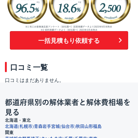
一括見積もり依頼する
口コミ一覧
口コミはまだありません。
都道府県別の解体業者と解体費相場を
見る
北海道・東北
北海道
札幌市
青森
岩手
宮城
仙台市
秋田
山形
福島
関東