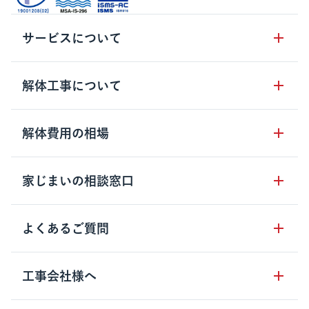
サービスについて
サービスの流れ
解体工事について
サービスのメリット
解体工事の基礎知識
解体費用の相場
クラッソーネの自治体連携
解体工事に関わる法律
解体工事会社の特徴
木造住宅の相場
家じまいの相談窓口
用語集
無料ご相談窓口
鉄骨造住宅の相場
解体工事の流れ
運営会社について
家じまいの相談窓口
よくあるご質問
RC造住宅の相場
解体費用の見方
安心保証パックについて
アパート・長屋の相場
土地活用の種類
クラッソーネの利用方法
工事会社様へ
お客さまの声
ビル・マンションの相場
大型物件の解体工事
工事の進め方
空き家の処分を検討のお客様へ