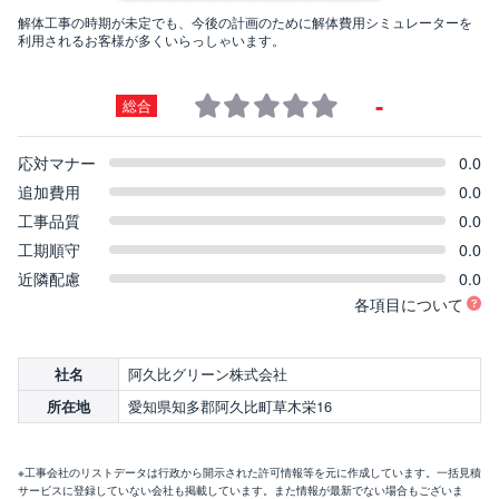
解体工事の時期が未定でも、今後の計画のために解体費用シミュレーターを
利用されるお客様が多くいらっしゃいます。
-
総合
応対マナー
0.0
追加費用
0.0
工事品質
0.0
工期順守
0.0
近隣配慮
0.0
各項目について
阿久比グリーン株式会社
社名
愛知県知多郡阿久比町草木栄16
所在地
※工事会社のリストデータは行政から開示された許可情報等を元に作成しています。一括見積
サービスに登録していない会社も掲載しています。また情報が最新でない場合もございま