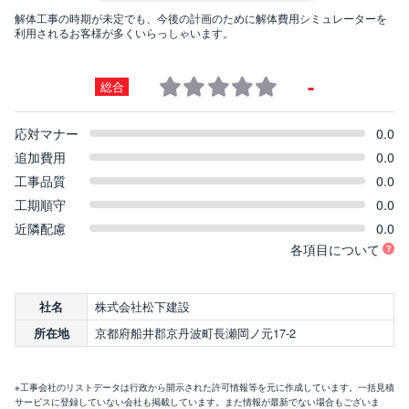
解体工事の時期が未定でも、今後の計画のために解体費用シミュレーターを
利用されるお客様が多くいらっしゃいます。
-
総合
応対マナー
0.0
追加費用
0.0
工事品質
0.0
工期順守
0.0
近隣配慮
0.0
各項目について
株式会社松下建設
社名
京都府船井郡京丹波町長瀬岡ノ元17-2
所在地
※工事会社のリストデータは行政から開示された許可情報等を元に作成しています。一括見積
サービスに登録していない会社も掲載しています。また情報が最新でない場合もございま