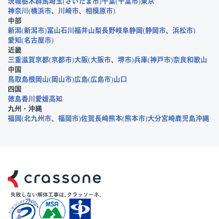
茨城
栃木
群馬
埼玉
さいたま市
千葉
千葉市
東京
神奈川
横浜市
川崎市
相模原市
中部
新潟
新潟市
富山
石川
福井
山梨
長野
岐阜
静岡
静岡市
浜松市
愛知
名古屋市
近畿
三重
滋賀
京都
京都市
大阪
大阪市
堺市
兵庫
神戸市
奈良
和歌山
中国
鳥取
島根
岡山
岡山市
広島
広島市
山口
四国
徳島
香川
愛媛
高知
九州・沖縄
福岡
北九州市
福岡市
佐賀
長崎
熊本
熊本市
大分
宮崎
鹿児島
沖縄