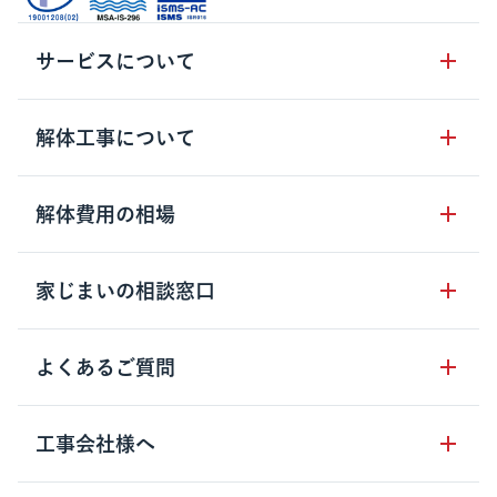
サービスについて
サービスの流れ
解体工事について
サービスのメリット
解体工事の基礎知識
解体費用の相場
クラッソーネの自治体連携
解体工事に関わる法律
解体工事会社の特徴
木造住宅の相場
家じまいの相談窓口
用語集
無料ご相談窓口
鉄骨造住宅の相場
解体工事の流れ
運営会社について
家じまいの相談窓口
よくあるご質問
RC造住宅の相場
解体費用の見方
安心保証パックについて
アパート・長屋の相場
土地活用の種類
クラッソーネの利用方法
工事会社様へ
お客さまの声
ビル・マンションの相場
大型物件の解体工事
工事の進め方
空き家の処分を検討のお客様へ