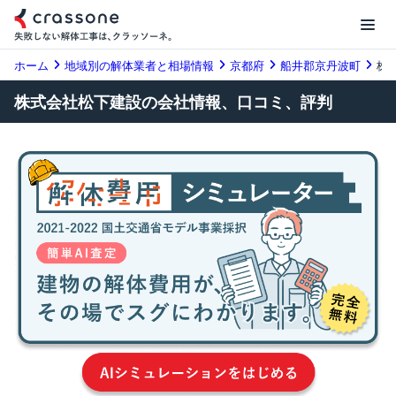
ホーム
地域別の解体業者と相場情報
京都府
船井郡京丹波町
株
株式会社松下建設の会社情報、口コミ、評判