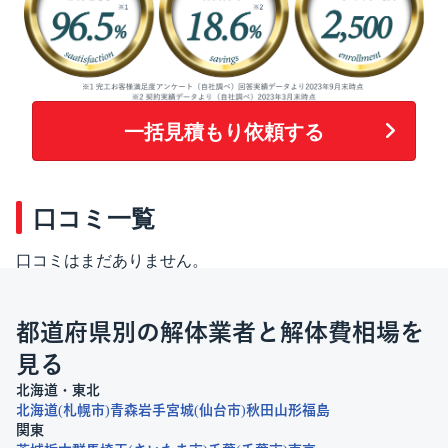
一括見積もり依頼する
口コミ一覧
口コミはまだありません。
都道府県別の解体業者と解体費相場を
見る
北海道・東北
北海道
札幌市
青森
岩手
宮城
仙台市
秋田
山形
福島
関東