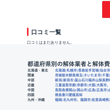
口コミ一覧
口コミはまだありません。
都道府県別の解体業者と解体費
北海道・東北
北海道
札幌市
青森
岩手
宮城
仙台
関東
茨城
栃木
群馬
埼玉
さいたま市
千葉
中部
新潟
新潟市
富山
石川
福井
山梨
長野
近畿
三重
滋賀
京都
京都市
大阪
大阪市
中国
鳥取
島根
岡山
岡山市
広島
広島市
四国
徳島
香川
愛媛
高知
九州・沖縄
福岡
北九州市
福岡市
佐賀
長崎
熊