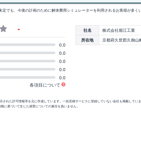
未定でも、今後の計画のために解体費用シミュレーターを利用されるお客様が多く
-
株式会社堀江工業
社名
京都府久世郡久御山町
所在地
0.0
0.0
0.0
0.0
0.0
各項目について
開示された許可情報等を元に作成しています。一括見積サービスに登録していない会社も掲載してい
情報に基づいて生じた損害についての責任を負いません。