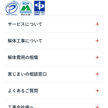
サービスについて
サービスの流れ
解体工事について
サービスのメリット
解体工事の基礎知識
解体費用の相場
クラッソーネの自治体連携
解体工事に関わる法律
解体工事会社の特徴
木造住宅の相場
家じまいの相談窓口
用語集
無料ご相談窓口
鉄骨造住宅の相場
解体工事の流れ
運営会社について
家じまいの相談窓口
よくあるご質問
RC造住宅の相場
解体費用の見方
安心保証パックについて
アパート・長屋の相場
土地活用の種類
クラッソーネの利用方法
工事会社様へ
お客さまの声