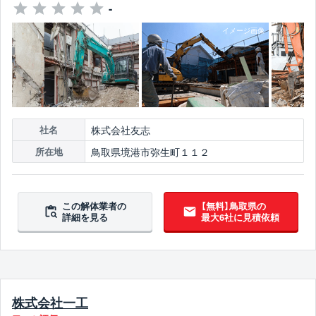
-
株式会社友志
社名
鳥取県境港市弥生町１１２
所在地
この解体業者の
【無料】鳥取県の
詳細を見る
最大6社に見積依頼
株式会社一工