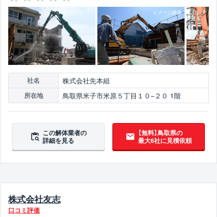
株式会社先本組
社名
鳥取県米子市米原５丁目１０−２０ 1階
所在地
この解体業者の
【無料】鳥取県の
詳細を見る
最大6社に見積依頼
株式会社友志
口コミ評価