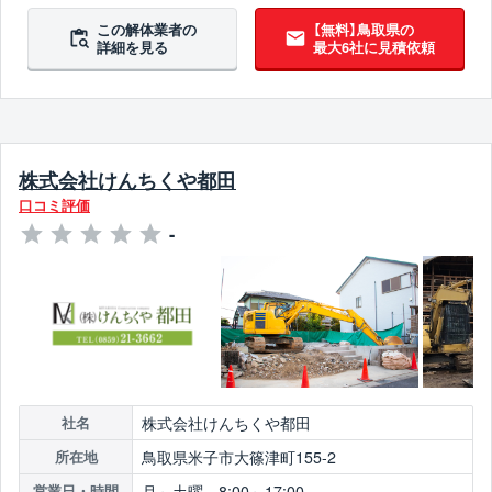
この解体業者の
【無料】鳥取県の
詳細を見る
最大6社に見積依頼
株式会社けんちくや都田
口コミ評価
-
株式会社けんちくや都田
社名
鳥取県米子市大篠津町155-2
所在地
月～土曜 8:00～17:00
営業日・時間