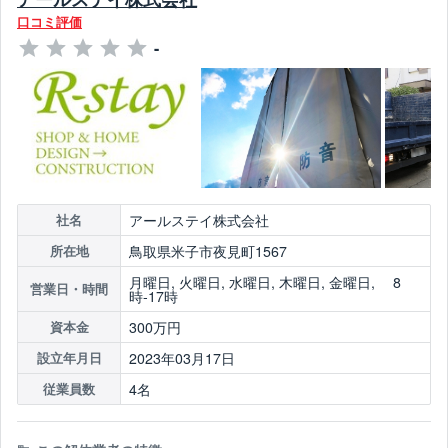
口コミ評価
-
アールステイ株式会社
社名
鳥取県米子市夜見町1567
所在地
月曜日, 火曜日, 水曜日, 木曜日, 金曜日, 8
営業日・時間
時-17時
300万円
資本金
2023年03月17日
設立年月日
4名
従業員数