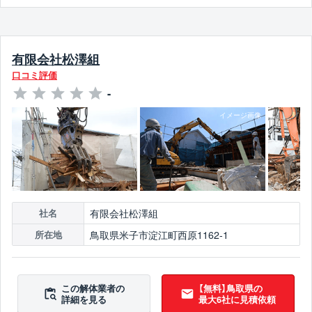
有限会社松澤組
口コミ評価
-
有限会社松澤組
社名
鳥取県米子市淀江町西原1162-1
所在地
この解体業者の
【無料】鳥取県の
詳細を見る
最大6社に見積依頼