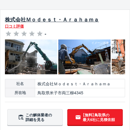
株式会社Ｍｏｄｅｓｔ・Ａｒａｈａｍａ
口コミ評価
-
株式会社Ｍｏｄｅｓｔ・Ａｒａｈａｍａ
社名
鳥取県米子市両三柳4345
所在地
この解体業者の
【無料】鳥取県の
詳細を見る
最大6社に見積依頼