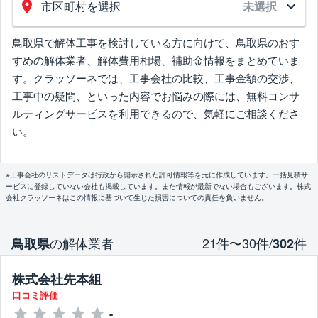
市区町村を選択
未選択
鳥取県で解体工事を検討している方に向けて、鳥取県のおす
すめの解体業者、解体費用相場、補助金情報をまとめていま
す。クラッソーネでは、工事会社の比較、工事金額の交渉、
工事中の疑問、といった内容でお悩みの際には、無料コンサ
ルティングサービスを利用できるので、気軽にご相談くださ
い。
※工事会社のリストデータは行政から開示された許可情報等を元に作成しています。一括見積サ
ービスに登録していない会社も掲載しています。また情報が最新でない場合もございます。株式
会社クラッソーネはこの情報に基づいて生じた損害についての責任を負いません。
の解体業者
21件〜30件/
件
鳥取県
302
株式会社先本組
口コミ評価
-