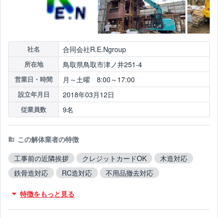
合同会社R.E.Ngroup
社名
鳥取県鳥取市津ノ井251-4
所在地
月～土曜 8:00～17:00
営業日・時間
2018年03月12日
設立年月日
9名
従業員数
この解体業者の特徴
工事前の近隣挨拶
クレジットカードOK
木造対応
鉄骨造対応
RC造対応
不用品撤去対応
アスベスト含有建材撤去対応
吹付アスベスト撤去対応
特徴をもっと見る
ブロック塀撤去対応
造成工事対応