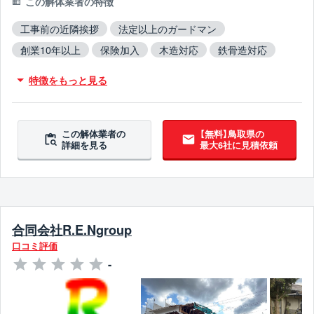
この解体業者の特徴
工事前の近隣挨拶
法定以上のガードマン
創業10年以上
保険加入
木造対応
鉄骨造対応
RC造対応
不用品撤去対応
特徴をもっと見る
アスベスト含有建材撤去対応
ブロック塀撤去対応
10年以上無事故
10年以上無違反
この解体業者の
【無料】鳥取県の
詳細を見る
最大6社に見積依頼
合同会社R.E.Ngroup
口コミ評価
-