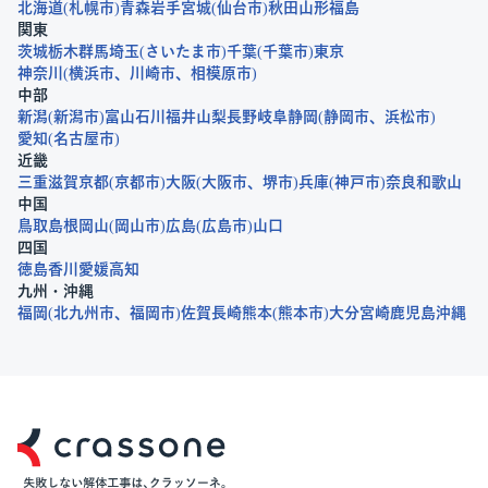
北海道
札幌市
青森
岩手
宮城
仙台市
秋田
山形
福島
関東
茨城
栃木
群馬
埼玉
さいたま市
千葉
千葉市
東京
神奈川
横浜市
川崎市
相模原市
中部
新潟
新潟市
富山
石川
福井
山梨
長野
岐阜
静岡
静岡市
浜松市
愛知
名古屋市
近畿
三重
滋賀
京都
京都市
大阪
大阪市
堺市
兵庫
神戸市
奈良
和歌山
中国
鳥取
島根
岡山
岡山市
広島
広島市
山口
四国
徳島
香川
愛媛
高知
九州・沖縄
福岡
北九州市
福岡市
佐賀
長崎
熊本
熊本市
大分
宮崎
鹿児島
沖縄