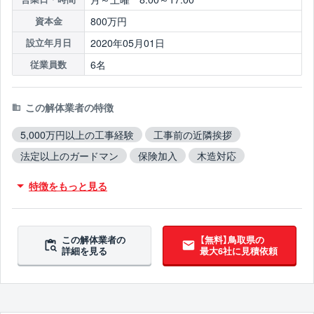
800万円
資本金
2020年05月01日
設立年月日
6名
従業員数
この解体業者の特徴
5,000万円以上の工事経験
工事前の近隣挨拶
法定以上のガードマン
保険加入
木造対応
鉄骨造対応
RC造対応
不用品撤去対応
特徴をもっと見る
ブロック塀撤去対応
造成工事対応
翌営業日までに連絡
この解体業者の
【無料】鳥取県の
詳細を見る
最大6社に見積依頼