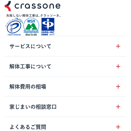
サービスについて
サービスの流れ
解体工事について
サービスのメリット
解体工事の基礎知識
解体費用の相場
クラッソーネの自治体連携
解体工事に関わる法律
解体工事会社の特徴
木造住宅の相場
家じまいの相談窓口
用語集
無料ご相談窓口
鉄骨造住宅の相場
解体工事の流れ
運営会社について
家じまいの相談窓口
よくあるご質問
RC造住宅の相場