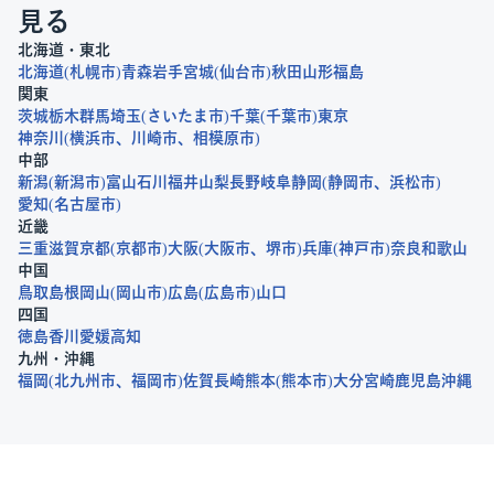
見る
北海道・東北
北海道
札幌市
青森
岩手
宮城
仙台市
秋田
山形
福島
関東
茨城
栃木
群馬
埼玉
さいたま市
千葉
千葉市
東京
神奈川
横浜市
川崎市
相模原市
中部
新潟
新潟市
富山
石川
福井
山梨
長野
岐阜
静岡
静岡市
浜松市
愛知
名古屋市
近畿
三重
滋賀
京都
京都市
大阪
大阪市
堺市
兵庫
神戸市
奈良
和歌山
中国
鳥取
島根
岡山
岡山市
広島
広島市
山口
四国
徳島
香川
愛媛
高知
九州・沖縄
福岡
北九州市
福岡市
佐賀
長崎
熊本
熊本市
大分
宮崎
鹿児島
沖縄