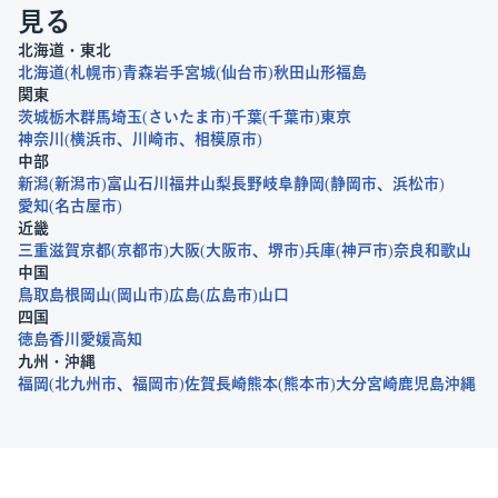
見る
北海道・東北
北海道
札幌市
青森
岩手
宮城
仙台市
秋田
山形
福島
関東
茨城
栃木
群馬
埼玉
さいたま市
千葉
千葉市
東京
神奈川
横浜市
川崎市
相模原市
中部
新潟
新潟市
富山
石川
福井
山梨
長野
岐阜
静岡
静岡市
浜松市
愛知
名古屋市
近畿
三重
滋賀
京都
京都市
大阪
大阪市
堺市
兵庫
神戸市
奈良
和歌山
中国
鳥取
島根
岡山
岡山市
広島
広島市
山口
四国
徳島
香川
愛媛
高知
九州・沖縄
福岡
北九州市
福岡市
佐賀
長崎
熊本
熊本市
大分
宮崎
鹿児島
沖縄