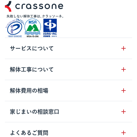
サービスについて
サービスの流れ
解体工事について
サービスのメリット
解体工事の基礎知識
解体費用の相場
クラッソーネの自治体連携
解体工事に関わる法律
解体工事会社の特徴
木造住宅の相場
家じまいの相談窓口
用語集
無料ご相談窓口
鉄骨造住宅の相場
解体工事の流れ
運営会社について
家じまいの相談窓口
よくあるご質問
RC造住宅の相場