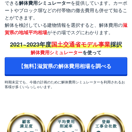
できる
解体費用シミュレーター
を提供しています。カーポ
ートやブロック塀などの付帯物の撤去費用も併せて知るこ
とができます。
解体を検討している建物情報を選択すると、解体費用の
滋
賀県の地域平均相場
がその場でスグにわかります。
2021~2023年度
国土交通省モデル事業
採択
解体費用シミュレーター
を使って
【無料】滋賀県の解体費用相場を調べる
時期未定でも、今後の計画のために解体費用シミュレーターを利用されるお
客様が多くいらっしゃいます。