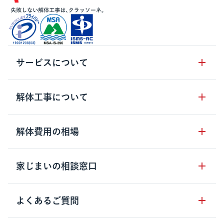
サービスについて
サービスの流れ
解体工事について
サービスのメリット
解体工事の基礎知識
解体費用の相場
クラッソーネの自治体連携
解体工事に関わる法律
解体工事会社の特徴
木造住宅の相場
家じまいの相談窓口
用語集
無料ご相談窓口
鉄骨造住宅の相場
解体工事の流れ
運営会社について
家じまいの相談窓口
よくあるご質問
RC造住宅の相場
解体費用の見方
安心保証パックについて
アパート・長屋の相場