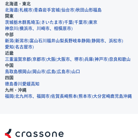
北海道・東北
北海道
札幌市
青森
岩手
宮城
仙台市
秋田
山形
福島
関東
茨城
栃木
群馬
埼玉
さいたま市
千葉
千葉市
東京
神奈川
横浜市
川崎市
相模原市
中部
新潟
新潟市
富山
石川
福井
山梨
長野
岐阜
静岡
静岡市
浜松市
愛知
名古屋市
近畿
三重
滋賀
京都
京都市
大阪
大阪市
堺市
兵庫
神戸市
奈良
和歌山
中国
鳥取
島根
岡山
岡山市
広島
広島市
山口
四国
徳島
香川
愛媛
高知
九州・沖縄
福岡
北九州市
福岡市
佐賀
長崎
熊本
熊本市
大分
宮崎
鹿児島
沖縄